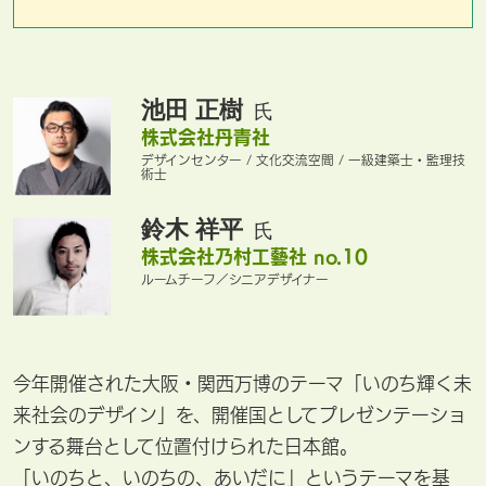
池田 正樹
氏
株式会社丹青社
デザインセンター / 文化交流空間 / 一級建築士・監理技
術士
鈴木 祥平
氏
株式​会​社乃​村​工藝社 no.​10
ルームチーフ／シニアデザイナー
今年開催された大阪・関西万博のテーマ「いのち輝く未
来社会のデザイン」を、開催国としてプレゼンテーショ
ンする舞台として位置付けられた日本館。
「いのちと、いのちの、あいだに」というテーマを基