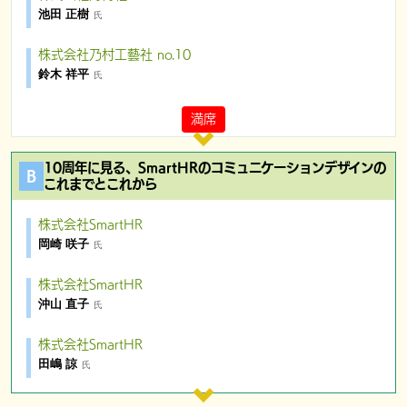
池田 正樹
氏
株式​会​社乃​村​工藝社 no.​10
鈴木 祥平
氏
満席
10周年に見る、SmartHRのコミュニケーションデザインの
これまでとこれから
株式会社SmartHR
岡崎 咲子
氏
株式会社SmartHR
沖山 直子
氏
株式会社SmartHR
田嶋 諒
氏