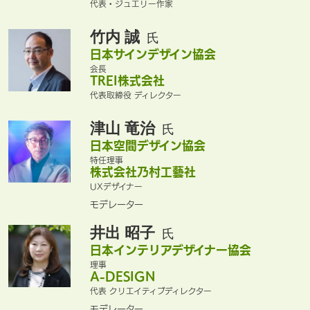
代表・ジュエリー作家
竹内 誠
氏
日本サインデザイン協会
会長
TREI株式会社
代表取締役 ディレクター
津山 竜治
氏
日本空間デザイン協会
特任理事
株式会社乃村工藝社
UXデザイナー
モデレーター
井出 昭子
氏
日本インテリアデザイナー協会
理事
A-DESIGN
代表 クリエイティブディレクター
モデレーター