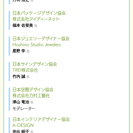
氏
日本パッケージデザイン協会
株式会社アイディーネット
福本 佐登美
氏
日本ジュエリーデザイナー協会
Hoshino Studio Jewelers
星野 学
氏
日本サインデザイン協会
TREI株式会社
竹内 誠
氏
日本空間デザイン協会
株式会社乃村工藝社
津山 竜治
氏
モデレーター
日本インテリアデザイナー協会
A-DESIGN
井出 昭子
氏