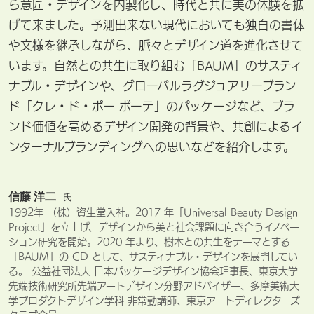
ら意匠・デザインを内製化し、時代と共に美の体験を拡
げて来ました。予測出来ない現代においても独自の書体
や文様を継承しながら、脈々とデザイン道を進化させて
います。自然との共生に取り組む「BAUM」のサスティ
ナブル・デザインや、グローバルラグジュアリーブラン
ド「クレ・ド・ポー ボーテ」のパッケージなど、ブラ
ンド価値を高めるデザイン開発の背景や、共創によるイ
ンターナルブランディングへの思いなどを紹介します。
信藤 洋二
氏
1992年 （株）資生堂入社。2017 年「Universal Beauty Design
Project」を立上げ、デザインから美と社会課題に向き合うイノベー
ション研究を開始。2020 年より、樹木との共生をテーマとする
「BAUM」の CD として、サスティナブル・デザインを展開してい
る。 公益社団法人 日本パッケージデザイン協会理事長、東京大学
先端技術研究所先端アートデザイン分野アドバイザー、多摩美術大
学プロダクトデザイン学科 非常勤講師、東京アートディレクターズ