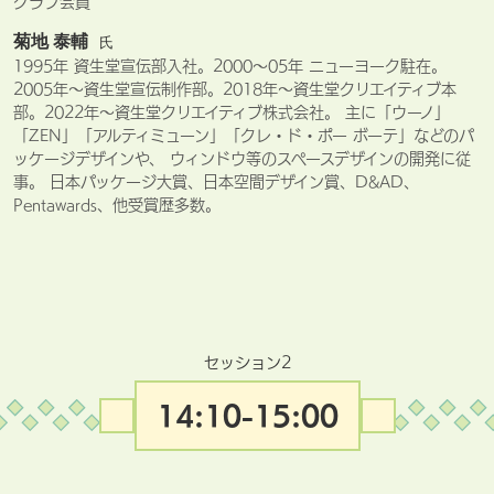
クラブ会員
菊地 泰輔
氏
1995年 資生堂宣伝部入社。2000～05年 ニューヨーク駐在。
2005年～資生堂宣伝制作部。2018年〜資生堂クリエイティブ本
部。2022年〜資生堂クリエイティブ株式会社。 主に「ウーノ」
「ZEN」「アルティミューン」「クレ・ド・ポー ボーテ」などのパ
ッケージデザインや、 ウィンドウ等のスペースデザインの開発に従
事。 日本パッケージ大賞、日本空間デザイン賞、D&AD、
Pentawards、他受賞歴多数。
セッション2
14:10-15:00