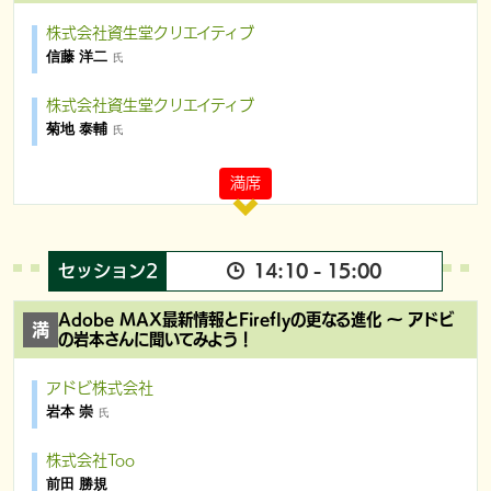
株式会社資生堂クリエイティブ
信藤 洋二
氏
株式会社資生堂クリエイティブ
菊地 泰輔
氏
満席
セッション2
14:10 - 15:00
Adobe MAX最新情報とFireflyの更なる進化 〜 アドビ
の岩本さんに聞いてみよう！
アドビ株式会社
岩本 崇
氏
株式会社Too
前田 勝規