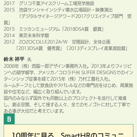
2017 グリコ千葉アイスクリーム工場見学施設
2015 池袋サンシャインシティ噴水広場設計・映像演出
「デジタルサイネージアワード2017クリエイティブ部門 受
賞」
2015 ミツカンミュージアム「2018DSA賞 銀賞」
2014 東芝未来科学館
2012 ZOZOCOLLE2012A/W 空間設計、全体企画
「2013DSA賞 優秀賞」「2013ディスプレイ産業奨励賞」
鈴木 祥平
氏
2008年​（株）​西脇一郎デザイン事務所入社。2013年より​フィリピ
ンへの​語学留学、​アメリカ／コロラド州 SLIFER DESIGNSでの​イン
ターンシップ従事を​経て​2015年​（株）​乃村工藝社入社。​
ルームチーフと​して​飲食店や​アパレルなどの​専門店を​はじめ、​商業施
設や​住宅など、​幅広く​取り​組んでいます。​
国内のみならず国外でも​同数以上の​プロジェクトを​並行して​推進
し、​創る​空間、​そして​接する​人々、​全ての​モノゴトに​対して​丁寧で
ある​事が​大切だと​考えています。​
B
10周年に見る、SmartHRのコミュニ