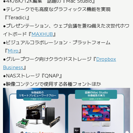
●4K/8K/12K編集 話題の『Mac Studio』
●テレワークでも高度なグラフィックス機能を実現
『Teradici』
●プレゼンテーション、ウェブ会議を兼ね備えた次世代ホワ
イトボード『
MAXHUB
』
●ビジュアルコラボレーション・プラットフォーム
『
Miro
』
●グループワーク向けクラウドストレージ『
Dropbox
Business
』
●NASストレージ『QNAP』
●映像コンテンツで使用する各種フォントほか