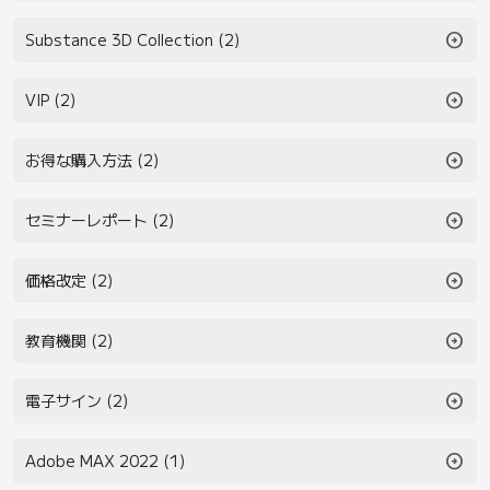
arrow_circle_right
Substance 3D Collection (2)
arrow_circle_right
VIP (2)
arrow_circle_right
お得な購入方法 (2)
arrow_circle_right
セミナーレポート (2)
arrow_circle_right
価格改定 (2)
arrow_circle_right
教育機関 (2)
arrow_circle_right
電子サイン (2)
arrow_circle_right
Adobe MAX 2022 (1)