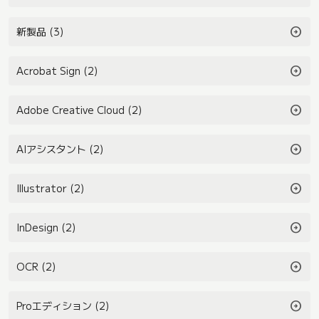
arrow_circle_right
新製品 (3)
arrow_circle_right
Acrobat Sign (2)
arrow_circle_right
Adobe Creative Cloud (2)
arrow_circle_right
AIアシスタント (2)
arrow_circle_right
Illustrator (2)
arrow_circle_right
InDesign (2)
arrow_circle_right
OCR (2)
arrow_circle_right
Proエディション (2)