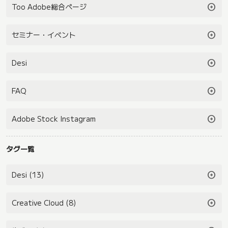
arrow_circle_right
Too Adobe総合ページ
arrow_circle_right
セミナー・イベント
arrow_circle_right
Desi
arrow_circle_right
FAQ
arrow_circle_right
Adobe Stock Instagram
タグ一覧
arrow_circle_right
Desi (13)
arrow_circle_right
Creative Cloud (8)