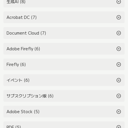
arrow_circle_right
生成AI (8)
arrow_circle_right
Acrobat DC (7)
arrow_circle_right
Document Cloud (7)
arrow_circle_right
Adobe Firefly (6)
arrow_circle_right
Firefly (6)
arrow_circle_right
イベント (6)
arrow_circle_right
サブスクリプション版 (6)
arrow_circle_right
Adobe Stock (5)
arrow_circle_right
PDF (5)