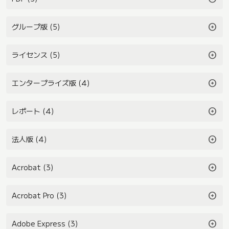
arrow_circle_right
グループ版 (5)
arrow_circle_right
ライセンス (5)
arrow_circle_right
エンタープライズ版 (4)
arrow_circle_right
レポート (4)
arrow_circle_right
法人版 (4)
arrow_circle_right
Acrobat (3)
arrow_circle_right
Acrobat Pro (3)
arrow_circle_right
Adobe Express (3)