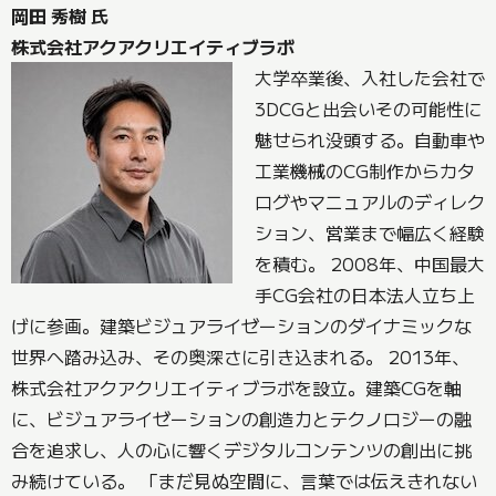
岡田 秀樹 氏
株式会社アクアクリエイティブラボ
大学卒業後、入社した会社で
3DCGと出会いその可能性に
魅せられ没頭する。自動車や
工業機械のCG制作からカタ
ログやマニュアルのディレク
ション、営業まで幅広く経験
を積む。 2008年、中国最大
手CG会社の日本法人立ち上
げに参画。建築ビジュアライゼーションのダイナミックな
世界へ踏み込み、その奥深さに引き込まれる。 2013年、
株式会社アクアクリエイティブラボを設立。建築CGを軸
に、ビジュアライゼーションの創造力とテクノロジーの融
合を追求し、人の心に響くデジタルコンテンツの創出に挑
み続けている。 「まだ見ぬ空間に、言葉では伝えきれない