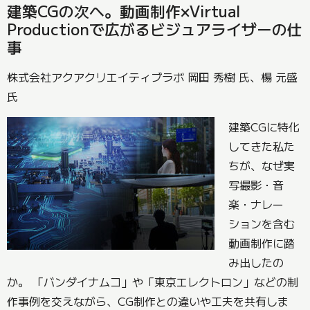
建築CGの次へ。動画制作×Virtual
Productionで広がるビジュアライザーの仕
事
株式会社アクアクリエイティブラボ 岡田 秀樹 氏、楊 元盛
氏
建築CGに特化
してきた私た
ちが、なぜ実
写撮影・音
楽・ナレー
ションを含む
動画制作に踏
み出したの
か。 「バンダイナムコ」や「東京エレクトロン」などの制
作事例を交えながら、CG制作との違いや工夫を共有しま