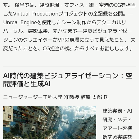
す。 後半では、建設現場・オフィス・街・空港のCGを担当
したVirtual Productionプロジェクトの全記録を公開。—
Unreal Engineを使用したシーン制作からテクニカルリ
ハーサル、撮影本番、完パケまで—建築ビジュアライゼー
ションのクリエイターがVPの現場に立って見えたこと、 大
変だったことを、CG担当の視点からすべてお話しします。
AI時代の建築ビジュアライゼーション：空
間評価と生成AI
ニュージャージー工科大学 准教授 楢原 太郎 氏
建築実務・AI
研究・メディ
アアートを横
断する実践を