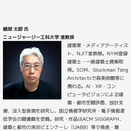
楢原 太郎 氏
ニュージャージー工科大学 准教授
建築家・メディアアーティス
ト、NJIT准教授。NY州登録
建築士・一級建築士資格取
得。SOM、Gluckman Tang
Architectsで森美術館等に
携わる。AI・XR・コン
ピュータビジョンによる建
築・都市空間評価、設計支
援、没入型表現を研究し、国立情報学研究所・電子情報通
信学会の関連賞を受賞。研究・作品はACM SIGGRAPH、
建築と都市の深圳ビエンナーレ（UABB）等で発表・展