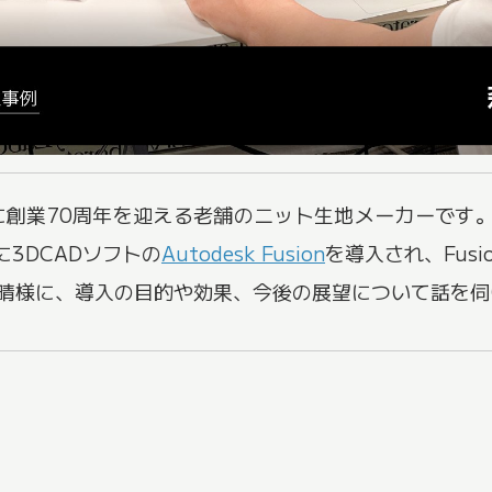
年に創業70周年を迎える老舗のニット生地メーカーです
3DCADソフトの
Autodesk Fusion
を導入され、Fus
千晴様に、導入の目的や効果、今後の展望について話を伺