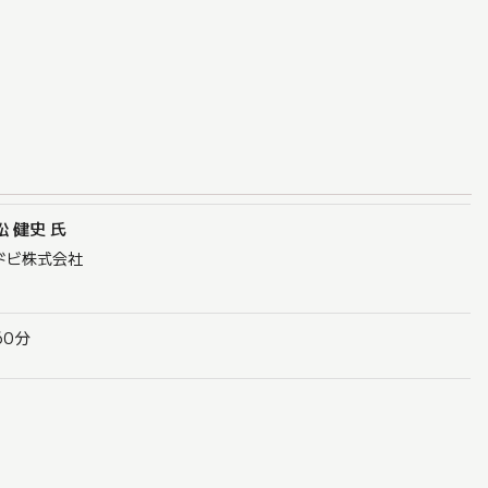
松 健史 氏
ドビ株式会社
60分