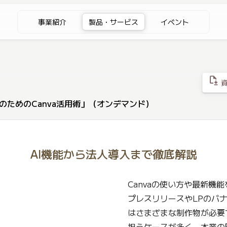
事業紹介
製品・サービス
イベント
file_save
資
のためのCanva活用術」（オンデマンド）
AI機能から法人導入まで徹底解説
Canvaの使い方や最新機
プレスリリースやLPのバ
はさまざまな制作物が必要
担うケースが多く、本業の