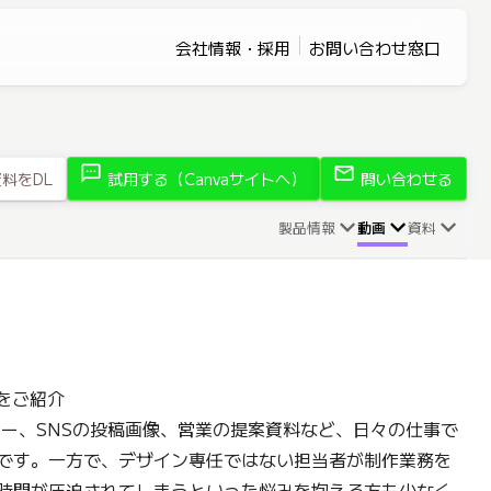
会社情報・採用
お問い合わせ窓口
sms
mail
料をDL
試用する（Canvaサイトへ）
問い合わせる
製品情報
動画
資料
能をご紹介
ナー、SNSの投稿画像、営業の提案資料など、日々の仕事で
です。一方で、デザイン専任ではない担当者が制作業務を
時間が圧迫されてしまうといった悩みを抱える方も少なく