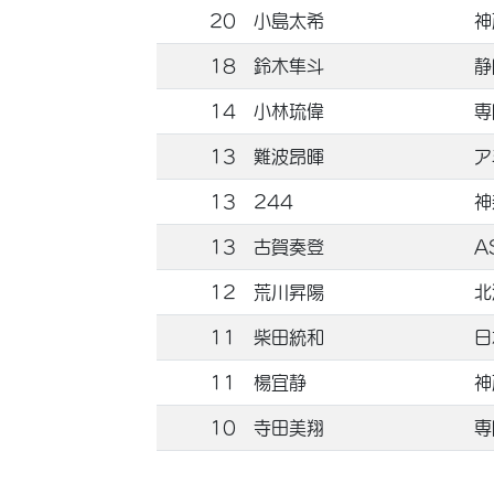
20
小島太希
神
18
鈴木隼斗
静
14
小林琉偉
専
13
難波昂暉
ア
13
244
神
13
古賀奏登
A
12
荒川昇陽
北
11
柴田統和
日
11
楊宜静
神
10
寺田美翔
専