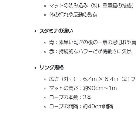
マットの沈み込み（特に重量級の技後
体の揺れや反動の残存
スタミナの違い
青：素早い動きの後の一瞬の息切れや
赤：持続的なパワーだが機敏さに欠け
リング規格
広さ（外寸）：6.4m × 6.4m（21
マットの高さ：約90cm〜1m
ロープの本数：3本
ロープの間隔：約40cm間隔