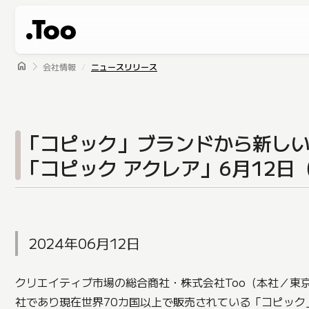
home
会社情報
ニュースリリース
「コピック」ブランドから新し
「コピック アクレア」6月12
2024年06月12日
クリエイティブ市場の総合商社・株式会社Too（本社／東京
社であり現在世界70カ国以上で販売されている「コピッ