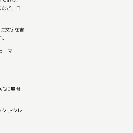
うなど、日
方に文字を書
す。
ゥーマー
中心に展開
ク アクレ