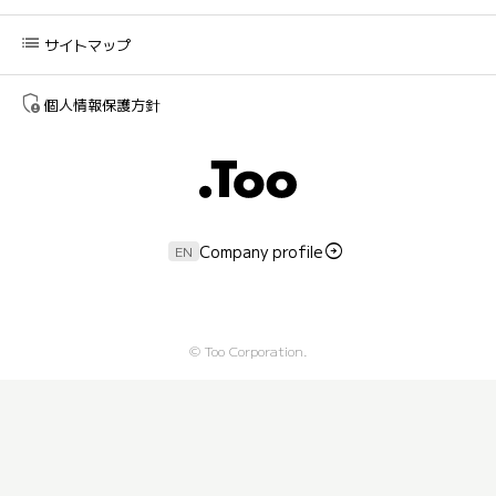
list
サイトマップ
admin_panel_settings
個人情報保護方針
Company profile
EN
©
Too Corporation.