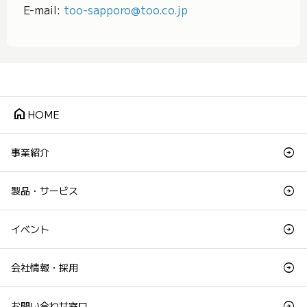
E-mail:
too-sapporo@too.co.jp
home
HOME
事業紹介
製品・サービス
イベント
会社情報・採用
お問い合わせ窓口