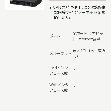
VPNなどは使用しないが高速
な回線でインターネットに接
続したい。
全ポート ギガビッ
ポート
トEthernet搭載
最大1Gbit/s（双方
スループット
向）
LANインター
１
フェース数
WANインター
１
フェース数