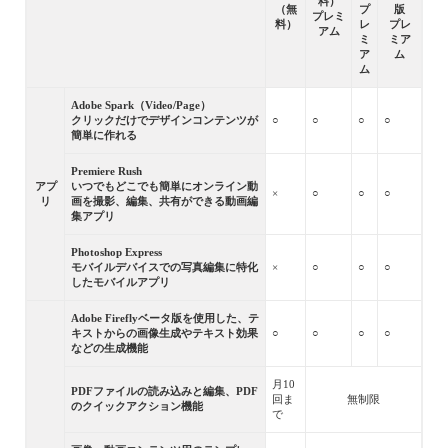
料）
（無
プ
版
プレミ
料）
レ
プレ
アム
ミ
ミア
ア
ム
ム
Adobe Spark（Video/Page）
クリックだけでデザインコンテンツが
○
○
○
○
簡単に作れる
Premiere Rush
アプ
いつでもどこでも簡単にオンライン動
×
○
○
○
リ
画を撮影、編集、共有ができる動画編
集アプリ
Photoshop Express
モバイルデバイスでの写真編集に特化
×
○
○
○
したモバイルアプリ
Adobe Fireflyベータ版を使用した、テ
キストからの画像生成やテキスト効果
○
○
○
○
などの生成機能
月10
PDFファイルの読み込みと編集、PDF
回ま
無制限
のクイックアクション機能
で