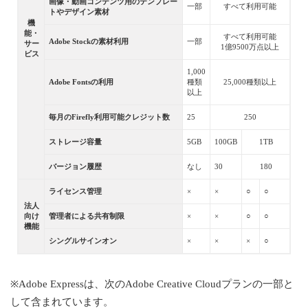
画像・動画コンテンツ用のテンプレー
一部
すべて利用可能
トやデザイン素材
機
能・
すべて利用可能
Adobe Stockの素材利用
一部
サー
1億9500万点以上
ビス
1,000
Adobe Fontsの利用
種類
25,000種類以上
以上
毎月のFirefly利用可能クレジット数
25
250
ストレージ容量
5GB
100GB
1TB
バージョン履歴
なし
30
180
ライセンス管理
×
×
○
○
法人
向け
管理者による共有制限
×
×
○
○
機能
シングルサインオン
×
×
×
○
※Adobe Expressは、次のAdobe Creative Cloudプランの一部と
して含まれています。