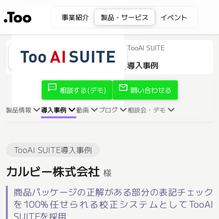
事業紹介
製品・サービス
イベント
TooAI SUITE
導入事例
sms
mail
相談する(デモ)
問い合わせる
製品情報
導入事例
動画
ブログ
相談会・デモ
TooAI SUITE導入事例
カルビー株式会社
様
商品パッケージの正解がある部分の表記チェック
を100%任せられる校正システムとしてTooAI
SUITEを採用