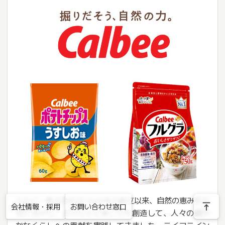
カルビー株式会社は1949年の創立以来、自然の恵みを大
vertical_align_top
会社情報・採用
お問い合わせ窓口
切に活かし、おいしさと楽しさを創造して、人々の健や
かなくらしへの貢献を実践してきました。ライフライン