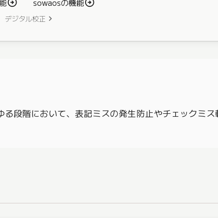
機能
sowaosの機能
デジタル校正
らゆる段階において、表記ミスの発生防止やチェックミス