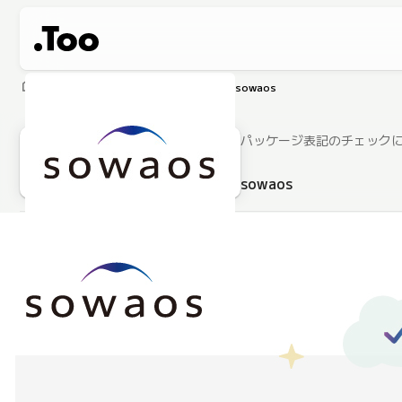
home
製品・サービス
ソフトウェア
sowaos
パッケージ表記のチェック
sowaos