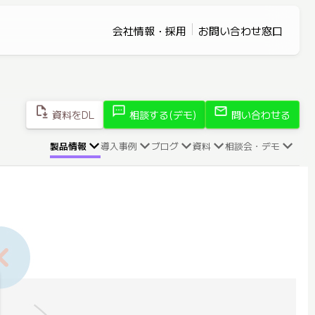
会社情報・採用
お問い合わせ窓口
file_save
sms
mail
資料をDL
相談する(デモ)
問い合わせる
製品情報
導入事例
ブログ
資料
相談会・デモ