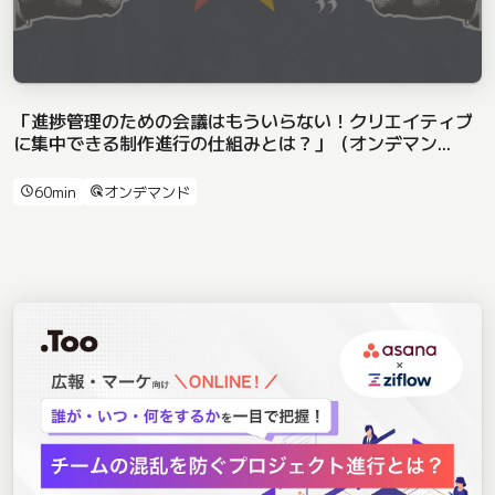
「進捗管理のための会議はもういらない！クリエイティブ
に集中できる制作進行の仕組みとは？」（オンデマン...
60min
オンデマンド
schedule
ads_click