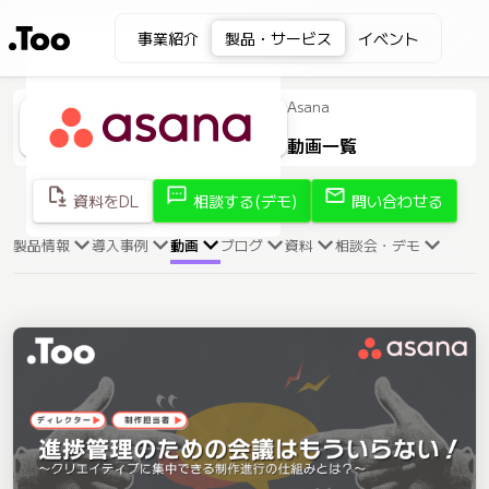
事業紹介
製品・サービス
イベント
Asana
動画一覧
file_save
sms
mail
資料をDL
相談する(デモ)
問い合わせる
製品情報
導入事例
動画
ブログ
資料
相談会・デモ