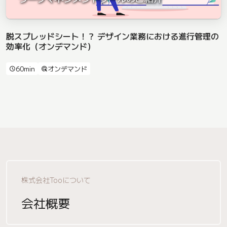
脱スプレッドシート！？ デザイン業務における進行管理の
効率化（オンデマンド）
60min
オンデマンド
schedule
ads_click
株式会社Tooについて
会社概要