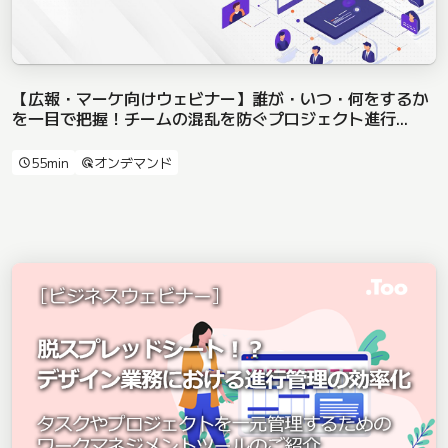
【広報・マーケ向けウェビナー】誰が・いつ・何をするか
を一目で把握！チームの混乱を防ぐプロジェクト進行...
55min
オンデマンド
schedule
ads_click