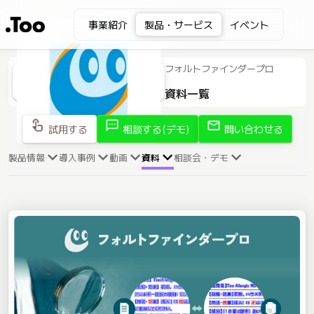
事業紹介
製品・サービス
イベント
フォルトファインダープロ
資料一覧
touch_app
sms
mail
試用する
相談する(デモ)
問い合わせる
製品情報
導入事例
動画
資料
相談会・デモ