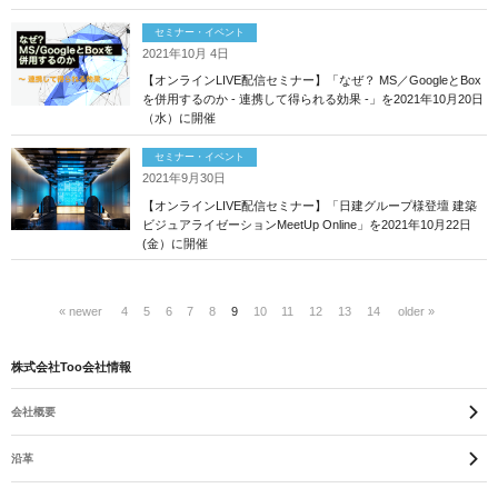
セミナー・イベント
2021年10月 4日
【オンラインLIVE配信セミナー】「なぜ？ MS／GoogleとBox
を併用するのか - 連携して得られる効果 -」を2021年10月20日
（水）に開催
セミナー・イベント
2021年9月30日
【オンラインLIVE配信セミナー】「日建グループ様登壇 建築
ビジュアライゼーションMeetUp Online」を2021年10月22日
(金）に開催
« newer
4
5
6
7
8
9
10
11
12
13
14
older »
株式会社Too会社情報
会社概要
沿革