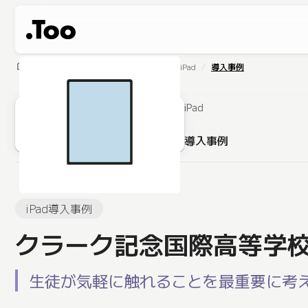
home
製品・サービス
ハードウェア
iPad
導入事例
iPad
導入事例
iPad導入事例
クラーク記念国際高等学
生徒が気軽に触れることを最重要に考え