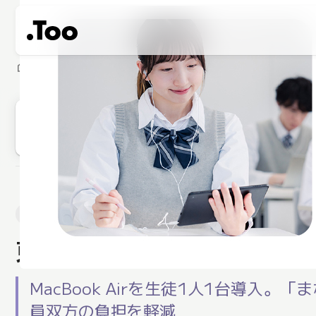
home
製品・サービス
サービス
まなび応援
導入事例
まなび応援！Apple専用分割プログラム導入事例
東京学芸大学附属高等学
MacBook Airを生徒1人1台導
員双方の負担を軽減