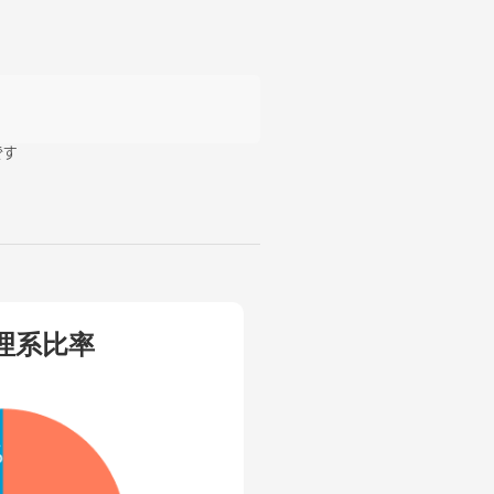
です
理系比率