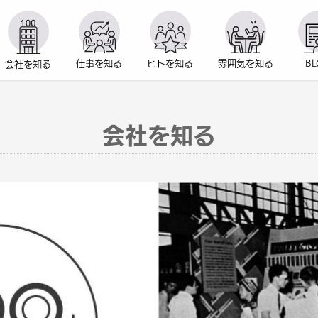
仕事を
知る
ヒトを
知る
雰囲気を
知る
B
会社を
知る
会社を知る