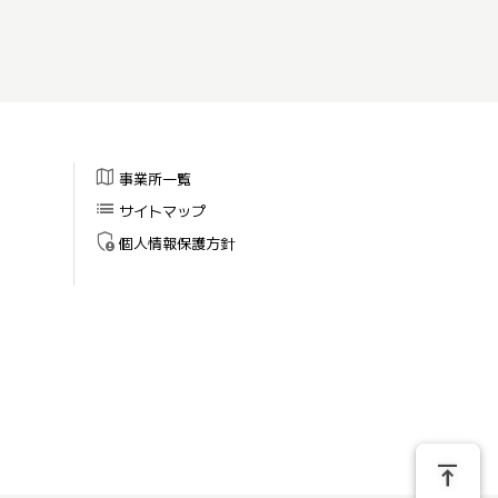
map
事業所一覧
list
サイトマップ
admin_panel_settings
個人情報保護方針
vertical_align_top
vertical_align_top