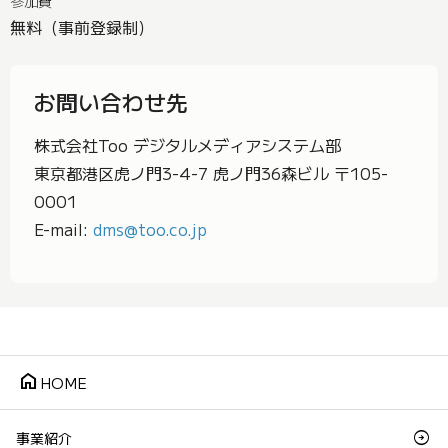
参加費
無料（事前登録制）
お問い合わせ先
株式会社Too デジタルメディアシステム部
東京都港区虎ノ門3-4-7 虎ノ門36森ビル 〒105-
0001
E-mail:
dms@too.co.jp
home
HOME
事業紹介