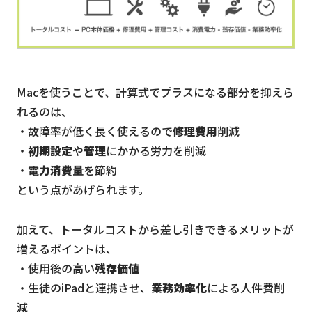
Macを使うことで、計算式でプラスになる部分を抑えら
れるのは、
・故障率が低く長く使えるので
修理費用
削減
・
初期設定
や
管理
にかかる労力を削減
・
電力消費量
を節約
という点があげられます。
加えて、トータルコストから差し引きできるメリットが
増えるポイントは、
・使用後の高い
残存価値
・生徒のiPadと連携させ、
業務効率化
による人件費削
減