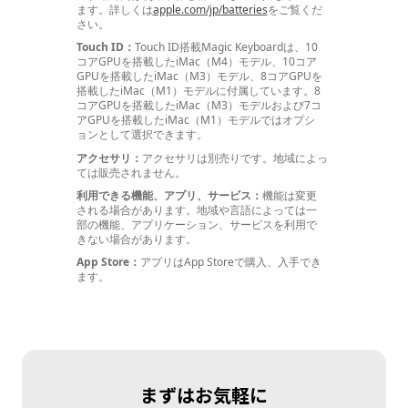
ます。
詳しくは
apple.com/jp/batteries
をご覧くだ
さい。
Touch ID：
Touch ID搭載Magic Keyboardは、10
コアGPUを搭載したiMac（M4）モデル、10コア
GPUを搭載したiMac（M3）モデル、8コアGPUを
搭載したiMac（M1）モデルに付属してい
ます。
8
コアGPUを搭載したiMac（M3）モデルおよび7コ
アGPUを搭載したiMac（M1）モデルではオプシ
ョンとして選択でき
ます。
アクセサリ：
アクセサリは別売り
です。
地域によっ
ては販売されま
せん。
利用できる機能、アプリ、サービス：
機能は変更
される場合があり
ます。
地域や言語によっては一
部の機能、アプリケーション、サービスを利用で
きない場合があり
ます。
App Store：
アプリはApp Storeで購入、入手でき
ます。
まずはお気軽に