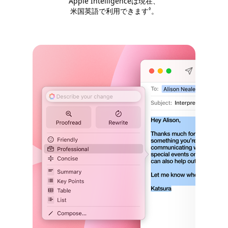
Apple Intelligenceは現在、
◊
米国英語で利用できます
免責事項を参照
。