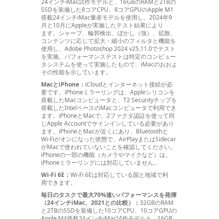
24インチiMac試作モデルと、16GBのRAMと2TBの
SSDを装備した8コアCPU、8コアGPUのApple M1
搭載24インチiMac量産モデルを使用し、2024年9
月と10月にAppleが実施したテスト結果により
ます。
シャープ、輪郭検出、ぼかし（強）、拡散、
コンテンツに応じて拡大・縮小のフィルタと機能を
使用し、Adobe Photoshop 2024 v25.11.0でテスト
を実施。パフォーマンステストは特定のコンピュー
タシステムを使って実施したもので、iMacのおおよ
その性能を示してい
ます。
MacとiPhone：
iCloudとインターネット接続が必
要
です。
iPhoneミラーリングは、Appleシリコンを
搭載したMacコンピュータと、T2 Securityチップを
搭載したIntelベースのMacコンピュータで利用でき
ます。
iPhoneとMacで、2ファクタ認証を使って同
じApple Accountでサインインしている必要があり
ます。iPhoneとMacが近くにあり、Bluetoothと
Wi-Fi
がオンになった状態で、AirPlayまたはSidecar
がMacで使われていないことを確認してくだ
さい。
iPhoneの一部の機能（カメラやマイクなど）は、
iPhoneミラーリングには対応していま
せん。
Wi-Fi 6E：
Wi-Fi 6Eは対応している国と地域で利
用できます。
毎日のタスクで最大70%速いパフォーマンスを発揮
（24インチiMac、2021との比較）：
32GBのRAM
と2TBのSSDを装備した10コアCPU、10コアGPUの
Apple M4搭載24インチiMac試作モデルと、16GB