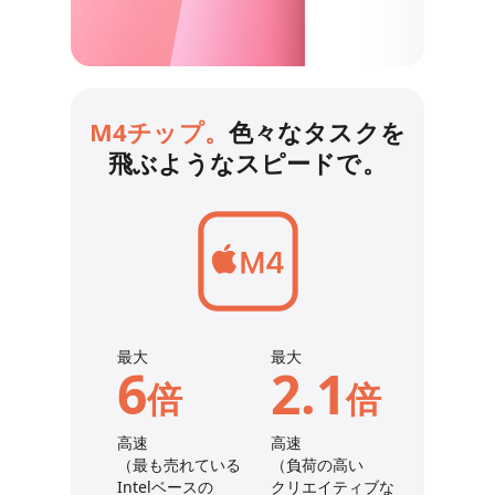
M4チップ。
色々なタスクを
飛ぶようなスピードで。
最大
最大
6
2.1
倍
倍
高速
高速
（最も売れて
いる
（負荷の高い
Intel
ベースの
クリエイティブな