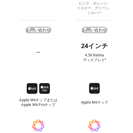
ポ
ピンク、
オレンジ、
ー
イエロー、
グリーン、
シルバー
ト）
お
お問い合わせ
お問い合わせ
問
い
24
インチ
主
合
な
—
4.5K Retina
わ
特
ディスプレイ
免責事項を参照
該
◊
せ
当
長
な
し
チ
ッ
プ
Apple M4チップ
または
Apple M4チップ
Apple M4 Proチップ
Apple
Intelligence