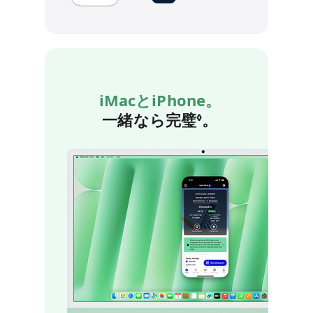
iMacとiPhone。
一緒なら完璧
免責事項を参照
。
◊