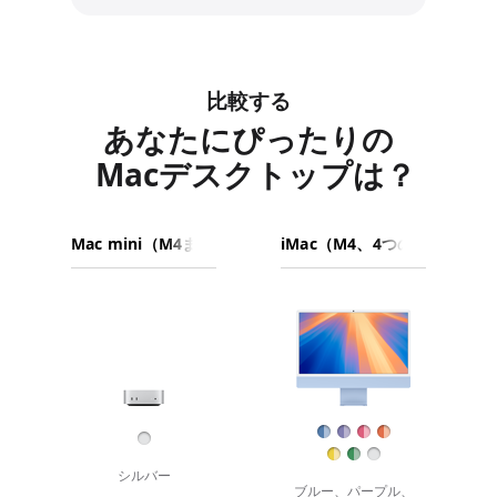
比較する
あなたにぴったりの
Macデスクトップは？
Mac
モ
モ
モ
mini（M4
デ
デ
デ
ま
ル
ル
ル
た
画
を
を
を
は
像
選
選
選
M4
ん
ぶ
ぶ
Pro）
で
iMac（M4、
比
仕
4
較
上
つ
す
げ
の
シルバー
る。
ブルー、パープル、