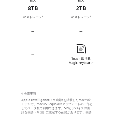
最大
最大
ハ
ー
8TB
2TB
ド
のストレージ
免責事項を参照
のストレージ
免責事項を参照
◊
◊
デ
ィ
ス
—
—
バ
ク
ッ
該
該
容
当
当
テ
接
な
な
量
リ
し
し
続
—
ー
Touch ID搭載
該
Magic Keyboard
免責事項を参
◊
当
な
し
◊
免責事項
Apple Intelligence：
M1以降を搭載したMacの全
モデルで、macOS Sequoiaのアップデートの一部と
してベータ版で利用でき
ます。
Siriとデバイスの言
語を英語（米国）に設定する必要があり
ます。
英語