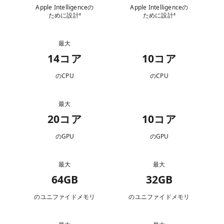
Apple Intelligenceの
Apple Intelligenceの
ために設計
免責事項を参照
ために設計
免責事項を参照
◊
◊
最大
CPU
14コア
10コア
のCPU
のCPU
最大
GPU
20コア
10コア
のGPU
のGPU
最大
最大
メ
モ
64GB
32GB
リ
のユニファイドメモリ
のユニファイドメモリ