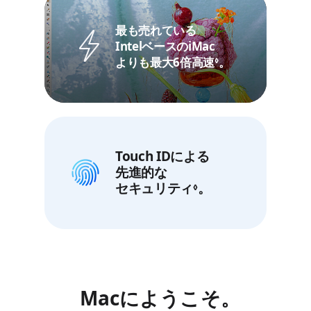
ハードウェア
最も売れている
映り込みを減らす
アクセラレーテッド
IntelベースのiMac
Nano-textureガラスの
レイトレーシング。
よりも最大6倍高速
免責事項を参照
。
◊
オプション。
グラフィックスが加速する。
Touch IDによる
Touch IDによる
12MPセンター
先進的な
先進的な
フレームカメラ。
セキュリティ
セキュリティ
デスクビューに対応。
免責事項を参照
。
免責事項を参照
。
◊
◊
Macにようこそ。