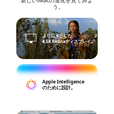
新しいiMacの進化を見てみよ
う。
負荷の高い
12MPセンター
より広々とした
クリエイティブな
作業は、
フレームカメラ。
4.5K Retina
ディスプレイ。
最大
2.1倍高速に
免責事項を参照
。
◊
デスクビューに対応。
毎日のタスクで
Apple Intelligence
Apple Intelligence
最大70%速い
のために設計。
のために設計。
パフォーマンスを
発揮
免責事項
。
◊