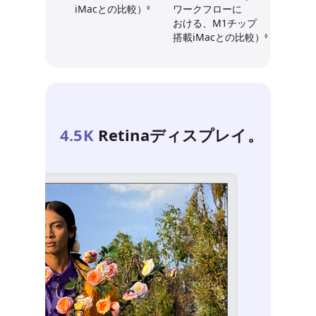
iMacとの比較）
免責事項を参照
ワークフローに
◊
おける、
M1チップ
搭載iMacとの
比較）
免責事項
◊
4.5K
Retina
ディスプレイ。