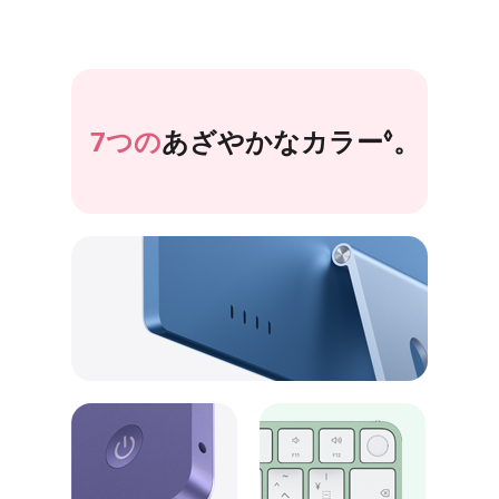
7つの
あざやかなカラー
免責事
。
◊