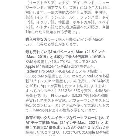
（オーストラリア、カナダ、アイルランド、ニュー
ジーランド、南アフリカ、英国）には今年の12月に
対応し
ます。
一部の機能の公開と日本語、中国語、
英語（インド、シンガポール）、フランス語、ドイ
ツ語、イタリア語、韓国語、ポルトガル語、スペイ
ン語、ベトナム語などの追加言語への対応は、今後
1年にわたり開始される予定
です。
購入可能なカラー：
購入可能な24インチiMacの
カラーは異なる場合があり
ます。
最も売れているIntelベースのiMac（21.5インチ
iMac、2019）と比較して最大6倍高速：
16GBの
RAMを装備した10コアCPU、10コアGPUの
Apple M4搭載24インチiMac試作モデルと、
Radeon Pro 560X（4GB GDDR5メモリ搭載）、
8GBのRAMを装備した3.0GHz 6コアIntel Core i5搭
載21.5インチiMac量産モデルを使用し、2024年9月
と10月にAppleが実施したテスト結果により
ます。
すべてのシステムに256GBのSSDを
実装。
4.4MBの
画像を使用し、Photomator 3.3.23で超解像の機能
を実行してテストを
実施。
パフォーマンステストは
特定のコンピュータシステムを使って実施したもの
で、iMacのおおよその性能を示してい
ます。
負荷の高いクリエイティブなワークフローにおいて
M1チップ搭載iMac（24インチiMac、2021）と比
較して最大2.1倍高速：
32GBのRAMと2TBのSSDを
装備した10コアCPU、10コアGPUのApple M4搭載