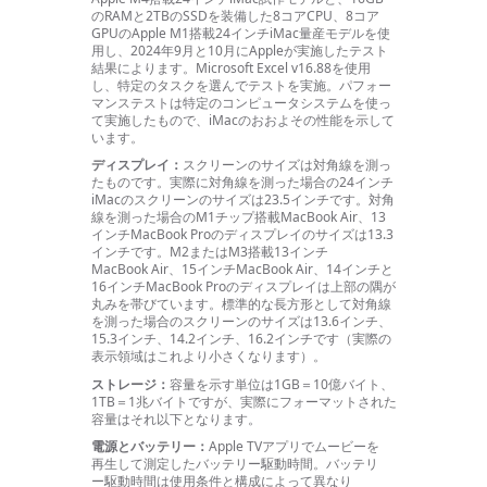
のRAMと2TBのSSDを装備した8コアCPU、8コア
GPUのApple M1搭載24インチiMac量産モデルを使
用し、2024年9月と10月にAppleが実施したテスト
結果により
ます。
Microsoft Excel v16.88を使用
し、特定のタスクを選んでテストを
実施。
パフォー
マンステストは特定のコンピュータシステムを使っ
て実施したもので、iMacのおおよその性能を示して
い
ます。
ディスプレイ：
スクリーンのサイズは対角線を測っ
たもの
です。
実際に対角線を測った場合の24インチ
iMacのスクリーンのサイズは23.5インチ
です。
対角
線を測った場合のM1チップ搭載MacBook Air、13
インチMacBook Proのディスプレイのサイズは13.3
インチ
です。
M2またはM3搭載13インチ
MacBook Air、15インチMacBook Air、14インチと
16インチMacBook Proのディスプレイは上部の隅が
丸みを帯びてい
ます。
標準的な長方形として対角線
を測った場合のスクリーンのサイズは
13.6インチ、
15.3インチ、
14.2インチ、
16.2インチ
です（実際の
表示領域はこれより小さくなり
ます）。
ストレージ：
容量を示す単位は
1GB＝
10億バイト、
1TB＝
1兆バイトですが、実際にフォーマットされた
容量はそれ以下となり
ます。
電源とバッテリー：
Apple TVアプリでムービーを
再生して測定したバッテリー駆動
時間。
バッテリ
ー駆動時間は使用条件と構成によって異なり