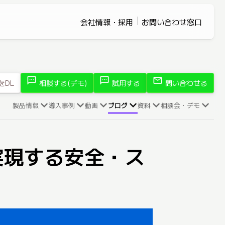
会社情報・採用
お問い合わせ窓口
sms
sms
mail
をDL
相談する(デモ)
試用する
問い合わせる
製品情報
導入事例
動画
ブログ
資料
相談会・デモ
で実現する安全・ス