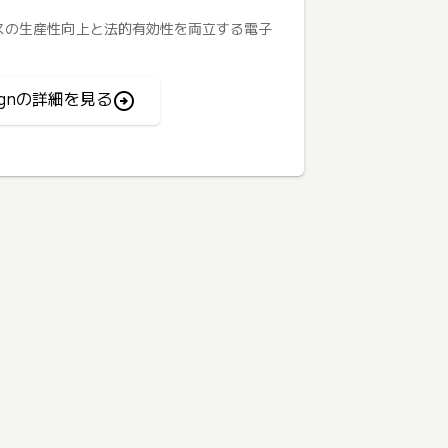
トプロセスの生産性向上と法的有効性を両立する電子
 Signの詳細を見る
arrow_circle_right