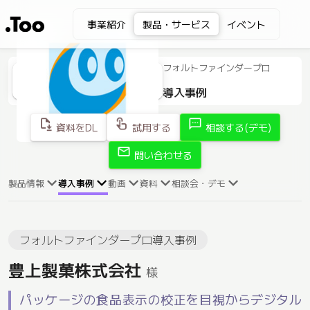
事業紹介
製品・サービス
イベント
フォルトファインダープロ
導入事例
file_save
touch_app
sms
資料をDL
試用する
相談する(デモ)
mail
問い合わせる
製品情報
導入事例
動画
資料
相談会・デモ
フォルトファインダープロ導入事例
豊上製菓株式会社
様
パッケージの食品表示の校正を目視からデジタル