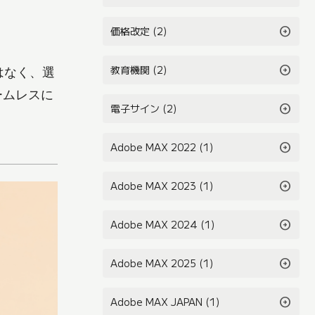
arrow_circle_right
価格改定 (2)
arrow_circle_right
教育機関 (2)
ではなく、選
シームレスに
arrow_circle_right
電子サイン (2)
arrow_circle_right
Adobe MAX 2022 (1)
arrow_circle_right
Adobe MAX 2023 (1)
arrow_circle_right
Adobe MAX 2024 (1)
arrow_circle_right
Adobe MAX 2025 (1)
arrow_circle_right
Adobe MAX JAPAN (1)