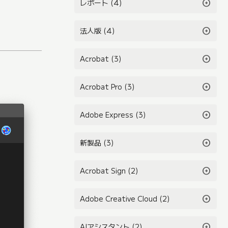
arrow_circle_right
レポート (4)
arrow_circle_right
法人版 (4)
arrow_circle_right
Acrobat (3)
arrow_circle_right
Acrobat Pro (3)
arrow_circle_right
Adobe Express (3)
arrow_circle_right
新製品 (3)
arrow_circle_right
Acrobat Sign (2)
arrow_circle_right
Adobe Creative Cloud (2)
arrow_circle_right
AIアシスタント (2)