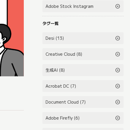
arrow_circle_right
Adobe Stock Instagram
タグ一覧
arrow_circle_right
Desi (13)
arrow_circle_right
Creative Cloud (8)
arrow_circle_right
生成AI (8)
arrow_circle_right
Acrobat DC (7)
arrow_circle_right
Document Cloud (7)
arrow_circle_right
Adobe Firefly (6)