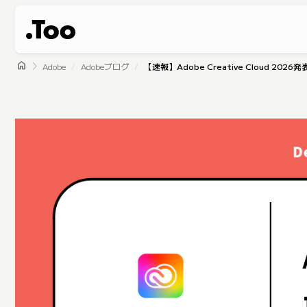
home
Adobe
Adobeブログ
【速報】Adobe Creative Cloud 2026発