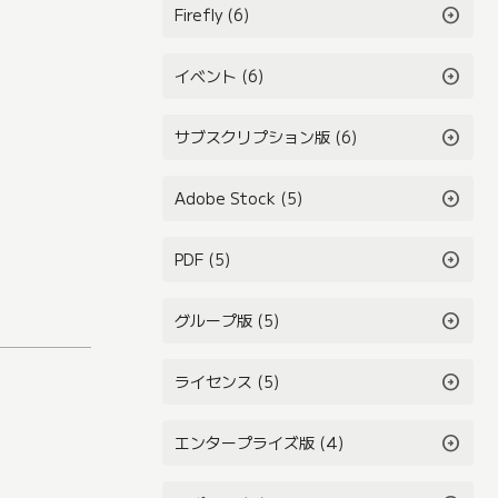
arrow_circle_right
Firefly (6)
arrow_circle_right
イベント (6)
arrow_circle_right
サブスクリプション版 (6)
arrow_circle_right
Adobe Stock (5)
arrow_circle_right
PDF (5)
arrow_circle_right
グループ版 (5)
arrow_circle_right
ライセンス (5)
arrow_circle_right
エンタープライズ版 (4)