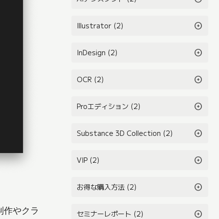
arrow_circle_right
Illustrator (2)
arrow_circle_right
InDesign (2)
arrow_circle_right
OCR (2)
arrow_circle_right
Proエディション (2)
arrow_circle_right
Substance 3D Collection (2)
arrow_circle_right
VIP (2)
arrow_circle_right
お得な購入方法 (2)
制作やクラ
arrow_circle_right
セミナーレポート (2)