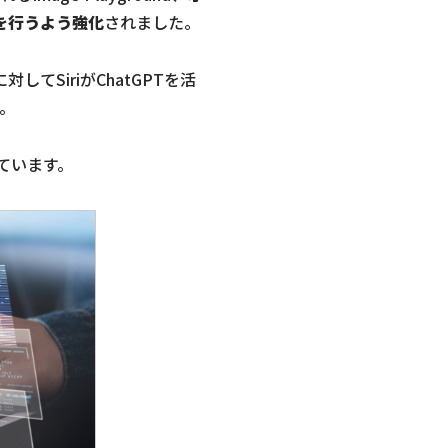
理を行うよう強化
されました。
てSiriがChatGPTを活
す。
対応しています。