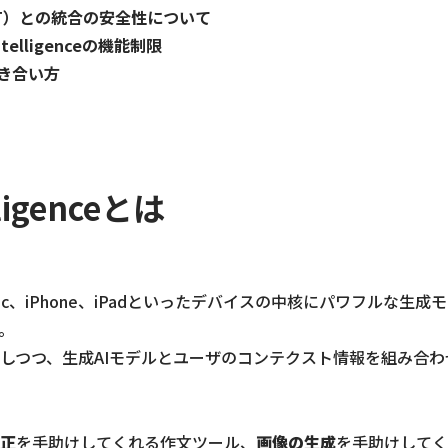
PT）との統合の安全性について
telligenceの機能制限
き合い方
lligenceとは
ceとは、Mac、iPhone、iPadといったデバイスの中核にパワフル
。
しつつ、生成AIモデルとユーザのコンテクスト情報を組み合わ
正
を手助けしてくれる作文ツール、
画像の生成
を手助けしてくれる