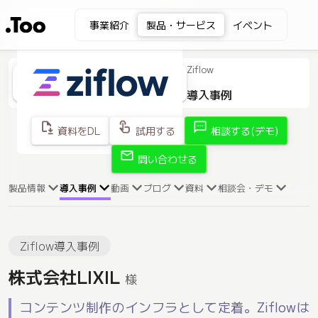
事業紹介
製品・サービス
イベント
Ziflow
導入事例
file_save
touch_app
sms
資料をDL
試用する
相談する(デモ)
mail
問い合わせる
製品情報
導入事例
動画
ブログ
資料
相談会・デモ
Ziflow導入事例
株式会社LIXIL
様
コンテンツ制作のインフラとして定着。Ziflowは