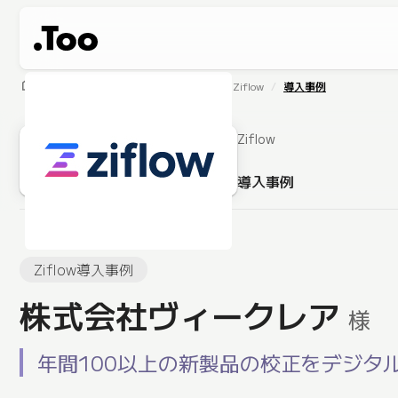
home
製品・サービス
ソフトウェア
Ziflow
導入事例
Ziflow
導入事例
Ziflow導入事例
株式会社ヴィークレア
様
年間100以上の新製品の校正をデジタ