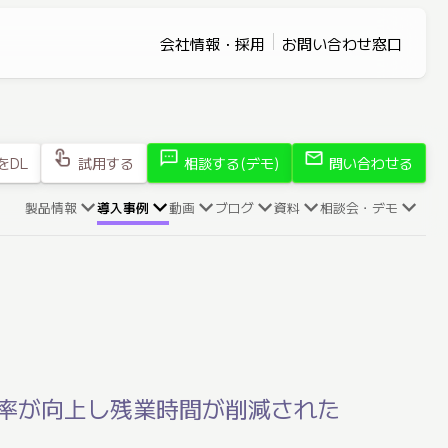
会社情報・採用
お問い合わせ窓口
touch_app
sms
mail
をDL
試用する
相談する(デモ)
問い合わせる
製品情報
導入事例
動画
ブログ
資料
相談会・デモ
効率が向上し残業時間が削減された