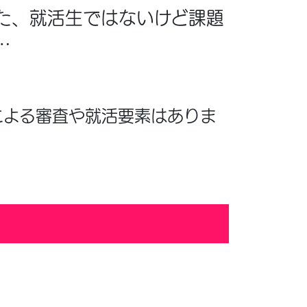
た、就活生ではないけど課題
…
による審査や就活要素はありま