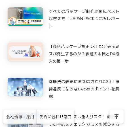
すべてのパッケージ制作現場にベスト
な答えを！JAPAN PACK 2025レポー
ト
【商品パッケージ校正DX】なぜ表示ミ
スが発生するのか？課題の本質とDX導
入の第一歩
薬機法の表現にミスは許されない！法
律違反にならないためのポイントを解
説
vertical_align_top
食品表示のミスは重大リスク！ 確実か
会社情報・採用
お問い合わせ窓口
つ効率的なチェックでミスを減らす方