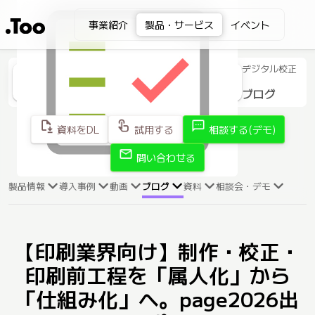
事業紹介
製品・サービス
イベント
デジタル校正
ブログ
file_save
touch_app
sms
資料をDL
試用する
相談する(デモ)
mail
問い合わせる
製品情報
導入事例
動画
ブログ
資料
相談会・デモ
【印刷業界向け】制作・校正・
印刷前工程を「属人化」から
「仕組み化」へ。page2026出