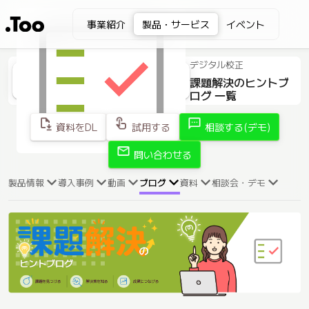
事業紹介
製品・サービス
イベント
デジタル校正
課題解決のヒントブ
ログ 一覧
file_save
touch_app
sms
資料をDL
試用する
相談する(デモ)
mail
問い合わせる
製品情報
導入事例
動画
ブログ
資料
相談会・デモ