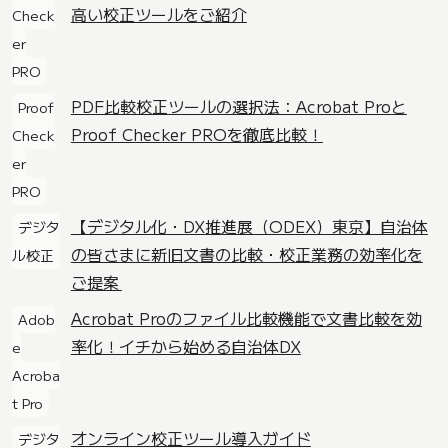
高い校正ツールをご紹介
Check
er
PRO
PDF比較校正ツールの選択法：Acrobat Proと
Proof
Proof Checker PROを徹底比較！
Check
er
PRO
【デジタル化・DX推進展（ODEX）東京】自治体
デジタ
の皆さまに新旧文書の比較・校正業務の効率化を
ル校正
ご提案
Acrobat Proのファイル比較機能で文書比較を効
Adob
率化！イチから始める自治体DX
e
Acroba
t Pro
オンライン校正ツール導入ガイド
デジタ