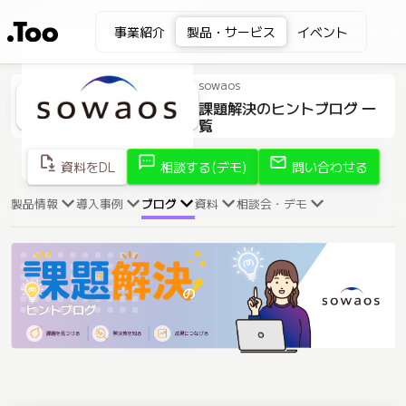
事業紹介
製品・サービス
イベント
sowaos
課題解決のヒントブログ 一
覧
file_save
sms
mail
資料をDL
相談する(デモ)
問い合わせる
製品情報
導入事例
ブログ
資料
相談会・デモ