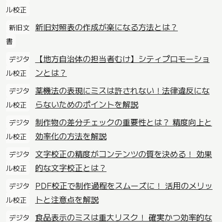
ル校正
新旧対照表の作成が楽になる方法とは？
新旧文
書
【地方自治体の担当者むけ】シティプロモーショ
デジタ
ンとは？
ル校正
薬機法の表現にミスは許されない！法律違反にな
デジタ
らないためのポイントを解説
ル校正
制作物の差分チェックの重要性とは？ 精度向上と
デジタ
効率化の方法を解説
ル校正
文字校正の精度がコンテンツの質を決める！ 効果
デジタ
的な文字校正とは？
ル校正
PDF校正で制作過程をスムーズに！ 活用のメリッ
デジタ
トと注意点を解説
ル校正
食品表示のミスは重大リスク！ 確実かつ効率的な
デジタ