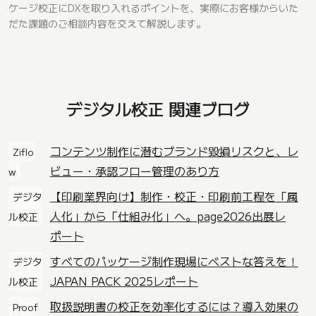
ケージ校正にDXを取り入れるポイントを、実際にお客様からいた
だた課題のご相談内容を交えて解説します。
デジタル校正 関連ブログ
コンテンツ制作に潜むブランド毀損リスクと、レ
Ziflo
ビュー・承認フロー管理のあり方
w
【印刷業界向け】制作・校正・印刷前工程を「属
デジタ
人化」から「仕組み化」へ。page2026出展レ
ル校正
ポート
すべてのパッケージ制作現場にベストな答えを！
デジタ
JAPAN PACK 2025レポート
ル校正
取扱説明書の校正を効率化するには？導入効果の
Proof