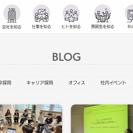
仕事を
知る
ヒトを
知る
雰囲気を
知る
B
会社を
知る
BLOG
卒採用
キャリア採用
オフィス
社内イベント