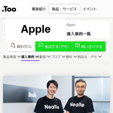
事業紹介
製品・サービス
イベント
Apple
導入事例一覧
file_save
sms
mail
資料をDL
相談する(デモ)
問い合わせる
製品情報
導入事例
動画
ブログ
資料
相談会・デモ