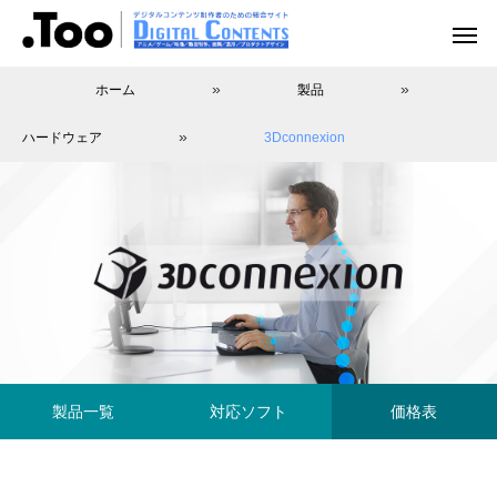
»
»
ホーム
製品
»
ハードウェア
3Dconnexion
アニメーション（レポート）
アニメーション制作
アニメーション制作（現場事例）
映像動画配信（レポート）
映像制作・動画配信
製品一覧
対応ソフト
価格表
アニマル・モデリング 動物造形解剖学 増
あにつく2025レポート | オレンジ リクル
[外部事例]「泣きたい私は猫をかぶる」監
Autodesk CG Festa
あにつく2025レポー
[外部事例]「ペンギ