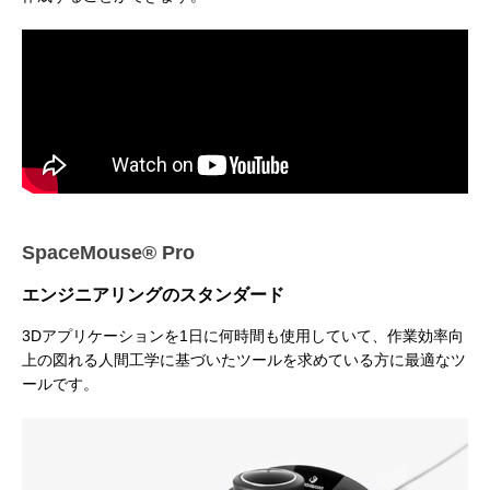
アニメーションによるリッチコンテンツで
KeyShot Webを
差別化を！ Character Creator/Mayaとの連
単EC活用！ – ア
SpaceMouse® Pro
携 – アパレル業界DXセミナーPart3「3Dで
Part2「3Dで実現
2022.03.20
2022.03.20
実現できる未来」
エンジニアリングのスタンダード
3Dアプリケーションを1日に何時間も使用していて、作業効率向
上の図れる人間工学に基づいたツールを求めている方に最適なツ
ールです。