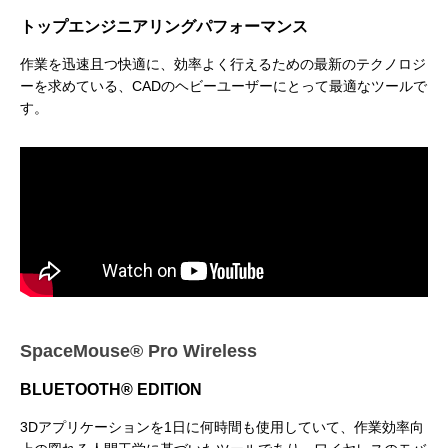
トップエンジニアリングパフォーマンス
作業を迅速且つ快適に、効率よく行えるための最新のテクノロジ
ーを求めている、CADのヘビーユーザーにとって最適なツールで
す。
アニマル・モデリング 動物造形解剖学 増
東京ゲームショウ 2025 出展レポート
Autodesk CG Festa
『ARMORED CORE V
補改訂版』発売記念セミナー
RUBICON』メイキ
制作ワークフローセ
2026.04.15
2025.10.20
2026.03.25
2024.04.24
SpaceMouse® Pro Wireless
BLUETOOTH® EDITION
3Dアプリケーションを1日に何時間も使用していて、作業効率向