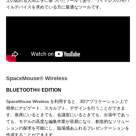
上の図れる人間工学に基づいたツールであり、ワイヤレスのモバ
建築ビジュアライゼーションMeetUp第8弾
Kviz特別セミナー「Studio Tim Fuが語る、
【動画配信】 Epic G
イルデバイスを求めている方に最適なツールです。
AIと建築デザインの未来」
Twinmotion 20
ションのご紹介
2025.06.10
2025.12.18
2021.05.12
SpaceMouse® Wireless
BLUETOOTH® EDITION
Autodesk Fusion × Rhinoによる次世代デ
『MERCURY Entei Ryu造形作品集』発売
【動画】3ds Ma
『MERCURY Ent
SpaceMouse Wireless を利用すると、3Dアプリケーション上で
ザインワークフロー
記念セミナーレポート 第一部：造形思想に
ライズ-プロダクト
記念セミナーレポート 
簡単にナビゲート、スカルプト、デザインを行うことができま
基づく作品制作の舞台裏
ータを有効活用しま
による作品添削指導
2026.03.12
2026.01.20
2021.04.30
2026.01.20
す。座席にいるときでも、会議室にいるときでも、出張中であっ
ても、モデルの高度な編集作業が容易になり、創造的なソリュー
ションの探求を可能にし、臨場感あふれるプレゼンテーションを
作成することができます。