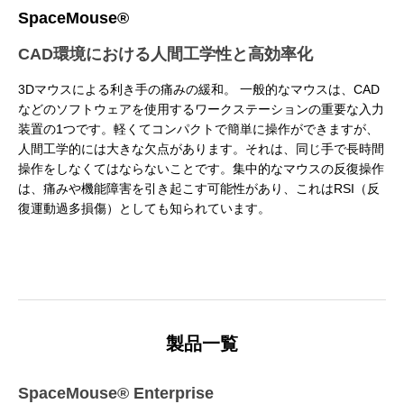
補改訂版』発売記念セミナー
ート講演会 〜就職をめざすあなたに届け
督ふたりが語る、誕生秘話とネコ表現のこ
ニメ『星の子どもと
ジオコロリド初とな
SpaceMouse®
る、”エフェクト表現”最前線～
だわり【インタビュー】
た企画と世界観のつ
た、“デジタル作画”
2026.04.15
2026.01.26
2020.06.18
2026.03.25
2026.01.21
2018.08.17
CAD環境における人間工学性と高効率化
ェ門）
3Dマウスによる利き手の痛みの緩和。 一般的なマウスは、CAD
などのソフトウェアを使用するワークステーションの重要な入力
装置の1つです。軽くてコンパクトで簡単に操作ができますが、
人間工学的には大きな欠点があります。それは、同じ手で長時間
操作をしなくてはならないことです。集中的なマウスの反復操作
は、痛みや機能障害を引き起こす可能性があり、これはRSI（反
復運動過多損傷）としても知られています。
アニマル・モデリング 動物造形解剖学 増
【イベントレポート】『機動戦士ガンダム
[外部事例]「泣きたい私は猫をかぶる」監
Autodesk CG Festa
【イベントレポート
[外部事例]「ペンギ
補改訂版』発売記念セミナー
閃光のハサウェイ キルケーの魔女』 重厚
督ふたりが語る、誕生秘話とネコ表現のこ
ー30年の歩みと新た
ジオコロリド初とな
な映像表現を支えた3DCG制作の舞台裏 –
だわり【インタビュー】
Autodesk CG Fe
た、“デジタル作画”
2026.04.15
2026.07.14
2020.06.18
2026.03.25
2026.07.13
2018.08.17
Autodesk CG Festa 2026
バーコネクトツー）
製品一覧
SpaceMouse® Enterprise