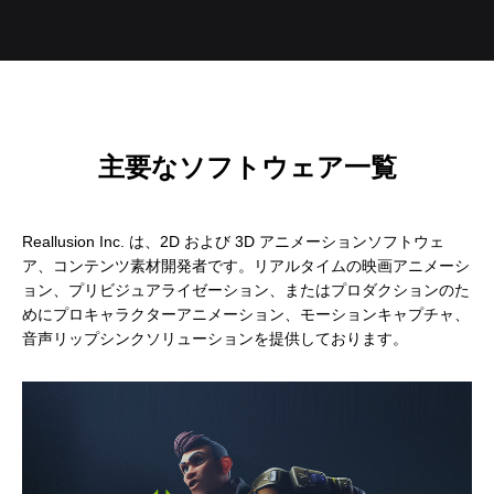
補改訂版』発売記念セミナー
ート講演会 〜就職をめざすあなたに届け
督ふたりが語る、誕生秘話とネコ表現のこ
ニメ『星の子どもと
ジオコロリド初とな
る、”エフェクト表現”最前線～
だわり【インタビュー】
た企画と世界観のつ
た、“デジタル作画”
2026.04.15
2026.01.26
2020.06.18
2026.03.25
2026.01.21
2018.08.17
ェ門）
主要なソフトウェア一覧
Reallusion Inc. は、2D および 3D アニメーションソフトウェ
ア、コンテンツ素材開発者です。リアルタイムの映画アニメーシ
ョン、プリビジュアライゼーション、またはプロダクションのた
アニマル・モデリング 動物造形解剖学 増
【イベントレポート】『機動戦士ガンダム
[外部事例]「泣きたい私は猫をかぶる」監
Autodesk CG Festa
【イベントレポート
[外部事例]「ペンギ
めにプロキャラクターアニメーション、モーションキャプチャ、
音声リップシンクソリューションを提供しております。
補改訂版』発売記念セミナー
閃光のハサウェイ キルケーの魔女』 重厚
督ふたりが語る、誕生秘話とネコ表現のこ
ー30年の歩みと新た
ジオコロリド初とな
な映像表現を支えた3DCG制作の舞台裏 –
だわり【インタビュー】
Autodesk CG Fe
た、“デジタル作画”
2026.04.15
2026.07.14
2020.06.18
2026.03.25
2026.07.13
2018.08.17
Autodesk CG Festa 2026
バーコネクトツー）