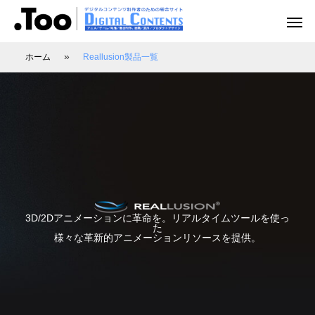
»
ホーム
Reallusion製品一覧
アニメーション（レポート）
アニメーション制作
アニメーション制作（現場事例）
映像動画配信（レポート）
映像制作・動画配信
3D/2Dアニメーションに革命を。リアルタイムツールを使っ
た
様々な革新的アニメーションリソースを提供。
アニマル・モデリング 動物造形解剖学 増
あにつく2025レポート | オレンジ リクル
[外部事例]「泣きたい私は猫をかぶる」監
Autodesk CG Festa
あにつく2025レポー
[外部事例]「ペンギ