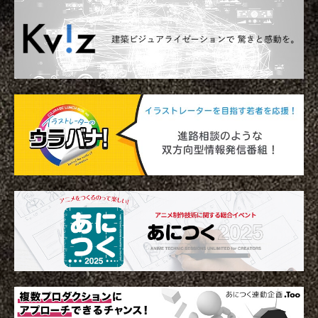
アニメーションによるリッチコンテンツで
KeyShot Webを
差別化を！ Character Creator/Mayaとの連
単EC活用！ – ア
携 – アパレル業界DXセミナーPart3「3Dで
Part2「3Dで実現
2022.03.20
2022.03.20
実現できる未来」