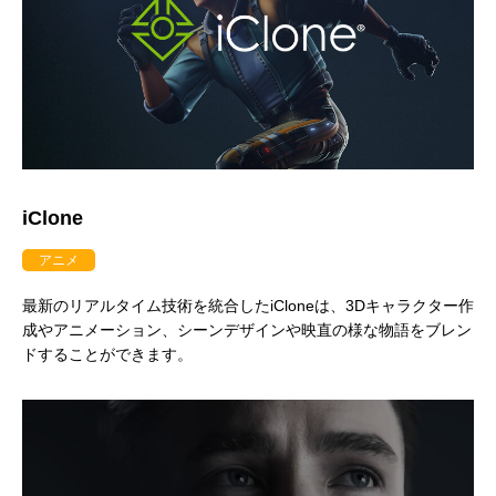
アニマル・モデリング 動物造形解剖学 増
東京ゲームショウ 2025 出展レポート
Autodesk CG Festa
『ARMORED CORE V
補改訂版』発売記念セミナー
RUBICON』メイキ
iClone
制作ワークフローセ
2026.04.15
2025.10.20
2026.03.25
2024.04.24
アニメ
最新のリアルタイム技術を統合したiCloneは、3Dキャラクター作
成やアニメーション、シーンデザインや映直の様な物語をブレン
ドすることができます。