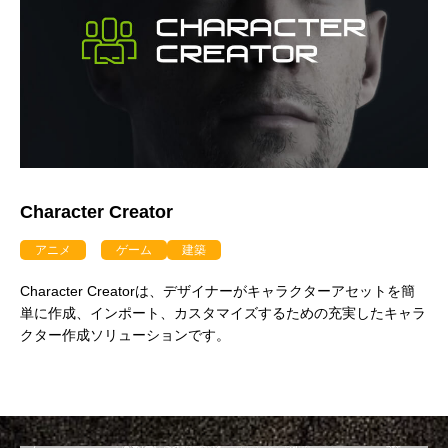
建築ビジュアライゼーションMeetUp第8弾
Kviz特別セミナー「Studio Tim Fuが語る、
【動画配信】 Epic G
AIと建築デザインの未来」
Twinmotion 20
ションのご紹介
2025.06.10
2025.12.18
2021.05.12
Character Creator
アニメ
ゲーム
建築
Character Creatorは、デザイナーがキャラクターアセットを簡
単に作成、インポート、カスタマイズするための充実したキャラ
Autodesk Fusion × Rhinoによる次世代デ
『MERCURY Entei Ryu造形作品集』発売
【動画】3ds Ma
『MERCURY Ent
クター作成ソリューションです。
ザインワークフロー
記念セミナーレポート 第一部：造形思想に
ライズ-プロダクト
記念セミナーレポート 
基づく作品制作の舞台裏
ータを有効活用しま
による作品添削指導
2026.03.12
2026.01.20
2021.04.30
2026.01.20