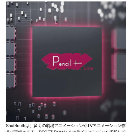
建築ビジュアライゼーションMeetUp第8弾
Kviz特別セミナー「Studio Tim Fuが語る、
【動画配信】 Epic G
AIと建築デザインの未来」
Twinmotion 20
ションのご紹介
2025.06.10
2025.12.18
2021.05.12
Autodesk Fusion × Rhinoによる次世代デ
『MERCURY Entei Ryu造形作品集』発売
【動画】3ds Ma
『MERCURY Ent
ザインワークフロー
記念セミナーレポート 第一部：造形思想に
ライズ-プロダクト
記念セミナーレポート 
基づく作品制作の舞台裏
ータを有効活用しま
による作品添削指導
2026.03.12
2026.01.20
2021.04.30
2026.01.20
ShotBoothは、多くの劇場アニメーションやTVアニメーション作