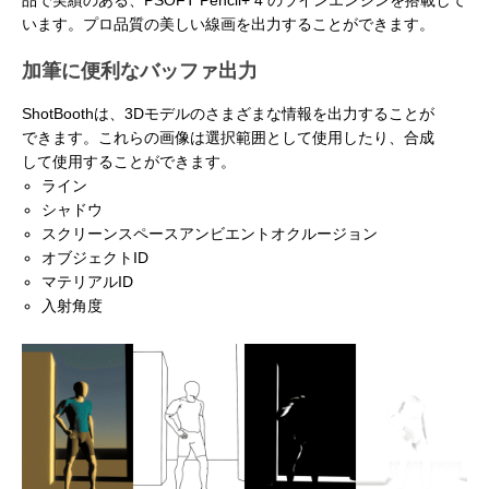
品で実績のある、PSOFT Pencil+ 4 のラインエンジンを搭載して
います。プロ品質の美しい線画を出力することができます。
加筆に便利なバッファ出力
ShotBoothは、3Dモデルのさまざまな情報を出力することが
できます。これらの画像は選択範囲として使用したり、合成
して使用することができます。
ライン
アニメーションによるリッチコンテンツで
KeyShot Webを
シャドウ
差別化を！ Character Creator/Mayaとの連
単EC活用！ – ア
スクリーンスペースアンビエントオクルージョン
携 – アパレル業界DXセミナーPart3「3Dで
Part2「3Dで実現
オブジェクトID
2022.03.20
2022.03.20
マテリアルID
実現できる未来」
入射角度