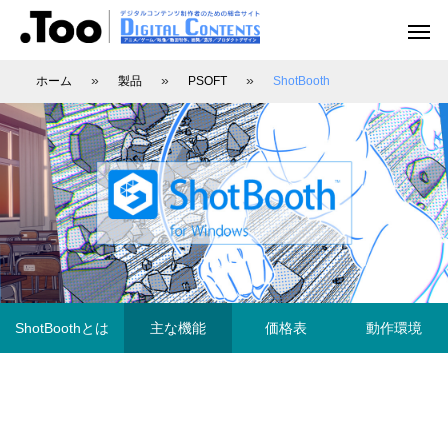
»
»
»
ホーム
製品
PSOFT
ShotBooth
アニメーション（レポート）
アニメーション制作
アニメーション制作（現場事例）
映像動画配信（レポート）
映像制作・動画配信
ShotBoothとは
主な機能
価格表
動作環境
アニマル・モデリング 動物造形解剖学 増
あにつく2025レポート | オレンジ リクル
[外部事例]「泣きたい私は猫をかぶる」監
Autodesk CG Festa
あにつく2025レポー
[外部事例]「ペンギ