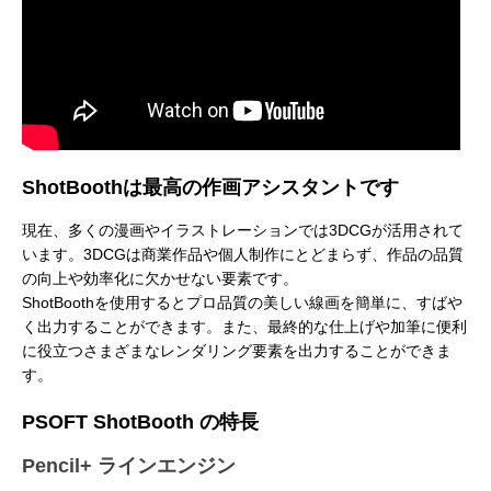
アニマル・モデリング 動物造形解剖学 増
東京ゲームショウ 2025 出展レポート
Autodesk CG Festa
『ARMORED CORE V
ShotBoothは最高の作画アシスタントです
補改訂版』発売記念セミナー
RUBICON』メイキ
制作ワークフローセ
2026.04.15
2025.10.20
2026.03.25
2024.04.24
現在、多くの漫画やイラストレーションでは3DCGが活用されて
います。3DCGは商業作品や個人制作にとどまらず、作品の品質
の向上や効率化に欠かせない要素です。
ShotBoothを使用するとプロ品質の美しい線画を簡単に、すばや
く出力することができます。また、最終的な仕上げや加筆に便利
に役立つさまざまなレンダリング要素を出力することができま
す。
PSOFT ShotBooth の特長
Pencil+ ラインエンジン