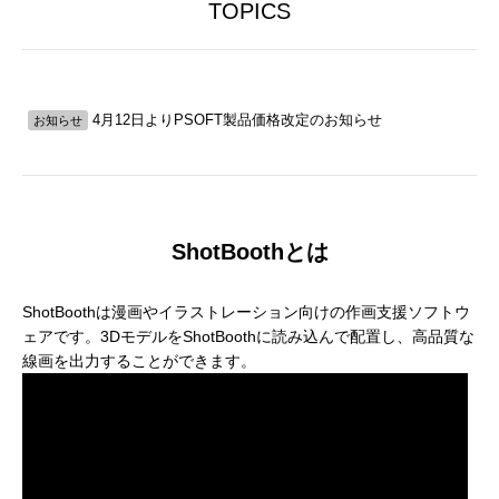
補改訂版』発売記念セミナー
ート講演会 〜就職をめざすあなたに届け
督ふたりが語る、誕生秘話とネコ表現のこ
ニメ『星の子どもと
ジオコロリド初とな
TOPICS
る、”エフェクト表現”最前線～
だわり【インタビュー】
た企画と世界観のつ
た、“デジタル作画”
2026.04.15
2026.01.26
2020.06.18
2026.03.25
2026.01.21
2018.08.17
ェ門）
4月12日よりPSOFT製品価格改定のお知らせ
お知らせ
ShotBoothとは
ShotBoothは漫画やイラストレーション向けの作画支援ソフトウ
アニマル・モデリング 動物造形解剖学 増
【イベントレポート】『機動戦士ガンダム
[外部事例]「泣きたい私は猫をかぶる」監
Autodesk CG Festa
【イベントレポート
[外部事例]「ペンギ
ェアです。3DモデルをShotBoothに読み込んで配置し、高品質な
補改訂版』発売記念セミナー
閃光のハサウェイ キルケーの魔女』 重厚
督ふたりが語る、誕生秘話とネコ表現のこ
ー30年の歩みと新た
ジオコロリド初とな
線画を出力することができます。
な映像表現を支えた3DCG制作の舞台裏 –
だわり【インタビュー】
Autodesk CG Fe
た、“デジタル作画”
2026.04.15
2026.07.14
2020.06.18
2026.03.25
2026.07.13
2018.08.17
Autodesk CG Festa 2026
バーコネクトツー）