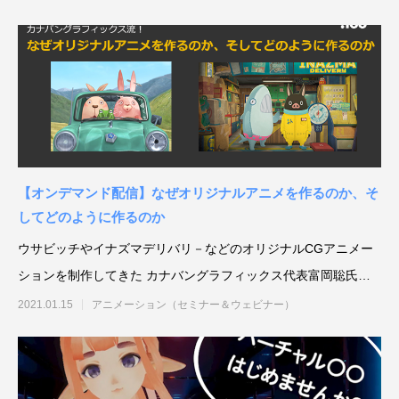
【オンデマンド配信】なぜオリジナルアニメを作るのか、そ
してどのように作るのか
ウサビッチやイナズマデリバリ－などのオリジナルCGアニメー
ションを制作してきた カナバングラフィックス代表富岡聡氏に
よるウェビナー配信中！
2021.01.15
アニメーション（セミナー＆ウェビナー）