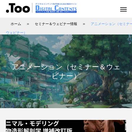
»
»
ホーム
セミナー＆ウェビナー情報
アニメーション（セミナ
ウェビナー）
アニメーション（レポート）
アニメーション制作
アニメーション制作（現場事例）
映像動画配信（レポート）
映像制作・動画配信
アニメーション（セミナー＆ウェ
ビナー）
アニマル・モデリング 動物造形解剖学 増
あにつく2025レポート | オレンジ リクル
[外部事例]「泣きたい私は猫をかぶる」監
Autodesk CG Festa
あにつく2025レポー
[外部事例]「ペンギ