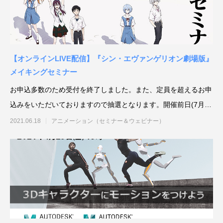
【オンラインLIVE配信】『シン・エヴァンゲリオン劇場版』
メイキングセミナー
アニメーションによるリッチコンテンツで
KeyShot Webを
お申込多数のため受付を終了しました。また、定員を超えるお申
差別化を！ Character Creator/Mayaとの連
単EC活用！ – ア
込みをいただいておりますので抽選となります。開催前日(7月8
携 – アパレル業界DXセミナーPart3「3Dで
Part2「3Dで実現
2022.03.20
2022.03.20
日午前中）に、
2021.06.18
アニメーション（セミナー＆ウェビナー）
実現できる未来」