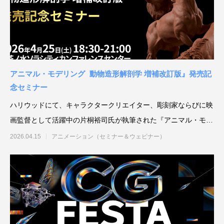
補改訂版』発売記念セミナー
ート講演会 〜就職をめざすあなたに届け
督ふたりが語る、誕生秘話とネコ表現のこ
ニメ『星の子どもと
ジオコロリド初とな
る、”エフェクト表現”最前線～
だわり【インタビュー】
た企画と世界観のつ
た、“デジタル作画”
2026.04.15
2026.01.26
2020.06.18
2026.03.25
2026.01.21
2018.08.17
ェ門）
アニマル・モデリング 動物造形解剖学 増補改訂版』発売記
念セミナー
ハリウッドにて、キャラクタークリエイター、彫刻家ならびに映
画監督として活躍中の片桐裕司氏が執筆された『アニマル・モデ
リング 動物造形解剖学
2026.04.15
アニメーション（セミナー＆ウェビナー）
アニマル・モデリング 動物造形解剖学 増
【イベントレポート】『機動戦士ガンダム
[外部事例]「泣きたい私は猫をかぶる」監
Autodesk CG Festa
【イベントレポート
[外部事例]「ペンギ
補改訂版』発売記念セミナー
閃光のハサウェイ キルケーの魔女』 重厚
督ふたりが語る、誕生秘話とネコ表現のこ
ー30年の歩みと新た
ジオコロリド初とな
な映像表現を支えた3DCG制作の舞台裏 –
だわり【インタビュー】
Autodesk CG Fe
た、“デジタル作画”
2026.04.15
2026.07.14
2020.06.18
2026.03.25
2026.07.13
2018.08.17
Autodesk CG Festa 2026
バーコネクトツー）