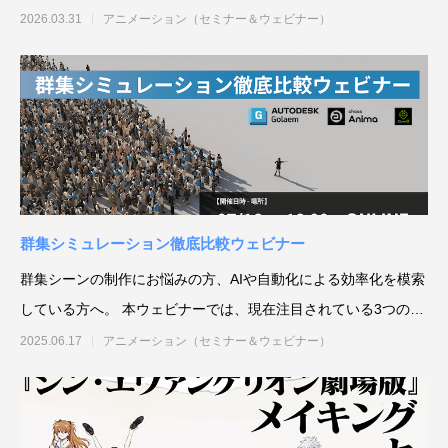
建築ビジュアライゼーションMeetUp第8弾
Kviz特別セミナー「Studio Tim Fuが語る、
【動画配信】 Epic G
2026.03.31
アニメーション（セミナー＆ウェビナー）
AIと建築デザインの未来」
Twinmotion 20
ションのご紹介
2025.06.10
2025.12.18
2021.05.12
群集シミュレーション徹底比較ウェビナー
群集シーンの制作にお悩みの方、AIや自動化による効率化を模索
している方へ。 本ウェビナーでは、現在注目されている3つの群
Autodesk Fusion × Rhinoによる次世代デ
『MERCURY Entei Ryu造形作品集』発売
【動画】3ds Ma
『MERCURY Ent
集シミュレー
2025.06.17
アニメーション（セミナー＆ウェビナー）
ザインワークフロー
記念セミナーレポート 第一部：造形思想に
ライズ-プロダクト
記念セミナーレポート 
基づく作品制作の舞台裏
ータを有効活用しま
による作品添削指導
2026.03.12
2026.01.20
2021.04.30
2026.01.20