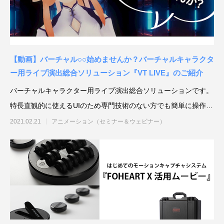
【動画】バーチャル○○始めませんか？バーチャルキャラクタ
ー用ライブ演出総合ソリューション『VT LIVE』のご紹介
バーチャルキャラクター用ライブ演出総合ソリューションです。
特長直観的に使えるUIのため専門技術のない方でも簡単に操作可
能キー
2021.02.21
アニメーション（セミナー＆ウェビナー）