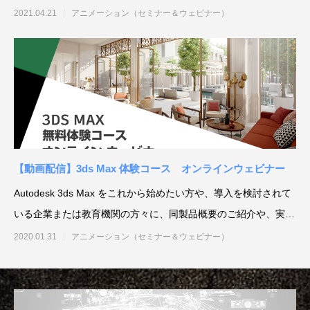
作を体験
2021.04.21
アニメーション（セミナー＆ウェビナー）
【動画配信】3ds Max 体験コース オンラインウェビナー
Autodesk 3ds Max をこれから始めたい方や、導入を検討されて
いる企業または教育機関の方々に、同製品概要のご紹介や、実際
の操
2020.01.31
アニメーション（セミナー＆ウェビナー）