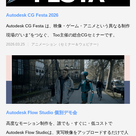
Autodesk CG Festa 2026
Autodesk CG Festa は、映像・ゲーム・アニメという異なる制作
現場の“いま”をつなぐ、 Too主催の総合CGセミナーです。
アニマル・モデリング 動物造形解剖学 増
東京ゲームショウ 2025 出展レポート
Autodesk CG Festa
『ARMORED CORE V
2026.03.25
アニメーション（セミナー＆ウェビナー）
補改訂版』発売記念セミナー
RUBICON』メイキ
制作ワークフローセ
2026.04.15
2025.10.20
2026.03.25
2024.04.24
Autodesk Flow Studio 個別デモ会
高度なモーション制作を、誰でも・すぐに・低コストで
Autodesk Flow Studioは、実写映像をアップロードするだけで人