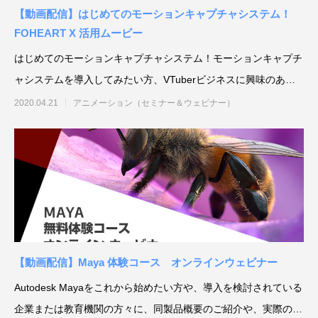
【動画配信】はじめてのモーションキャプチャシステム！
FOHEART X 活用ムービー
はじめてのモーションキャプチャシステム！モーションキャプチ
ャシステムを導入してみたい方、VTuberビジネスに興味のある
方向けに20
2020.04.21
アニメーション（セミナー＆ウェビナー）
【動画配信】Maya 体験コース オンラインウェビナー
Autodesk Mayaをこれから始めたい方や、導入を検討されている
企業または教育機関の方々に、同製品概要のご紹介や、実際の操