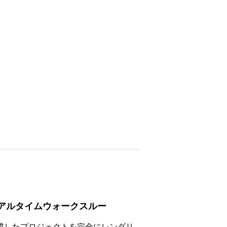
ス オンラ
 オンライ
品集』発売
【動画配信】3ds Max 体験コース オンラ
Session01. Fusionを利用したデザイン教
立体造形と
インウェビナー
育事例紹介 – Fusion × ふゅ〜じょん 2025
質疑応答
セミナーレポート
2020.01.31
2025.06.23
アルタイムウォークスルー
成したプロジェクトを完全にレンダリ