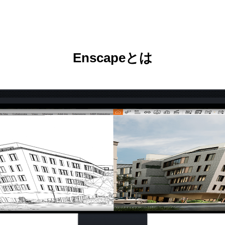
Enscapeとは
k CG Festa 2026
ED CORE VI FIRES OF
群集シミュレーション徹底比較ウ
『プロジェクト暁』メイキングセミ
ON』メイキングセミナー – ゲーム
ゲーム制作ワークフローセミナー
クフローセミナー第7弾
5
4
2025.06.17
2024.01.18