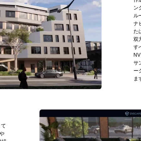
ン
ル
ナ
た
双
す
N
ot Webを用いた服飾CADデータの簡
アパレル製品向け3Dモデリング
サ
用！ – アパレル業界DXセミナー
『CLO』活用によるメリット – 
ー
「3Dで実現できる未来」
界DXセミナーPart1「3Dで実現
0
2022.02.24
ま
来」
して
 や