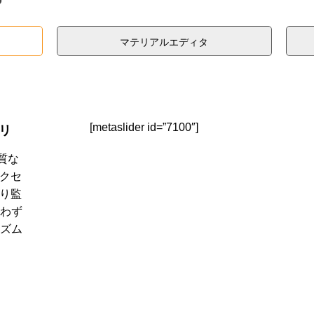
マテリアルエディタ
[metaslider id=”7100″]
ラリ
質な
アクセ
より監
わず
ズム