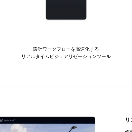
 Epic Games Japanが語る
【動画配信】3ds Max 体験コー
otion 2021とAEC分野向けソリュー
インウェビナー
ご紹介
2
2020.01.31
設計ワークフローを高速化する
リアルタイムビジュアリゼーションツール
3ds Maxによるデザインビジュア
URY Entei Ryu造形作品集』発売
【動画配信】Maya 体験コース
『MERCURY Entei Ryu造形作
プロダクトデザインの3Dモデルデ
ナーレポート 第二部：Entei先生
ンウェビナー
記念セミナーレポート 第三部：
効活用しませんか？
品添削指導
他ジャンルのコラボレーション・
0
0
2021.04.21
2026.01.20
リ
作