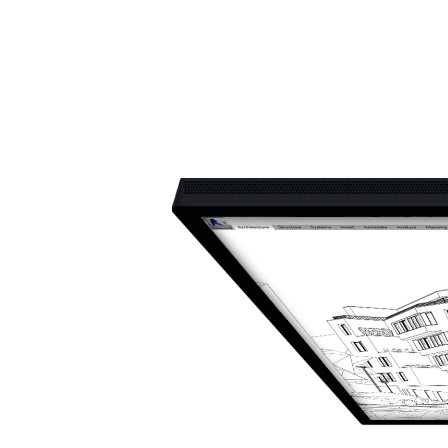
アニマル・モデリング 動物造形解剖学 増
東京ゲームショウ 2025 出展レポート
Autodes
『ARMOR
補改訂版』発売記念セミナー
RUBIC
制作ワー
2026.04.15
2025.10.20
2026.03.2
2024.04.2