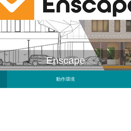
の子どもとはじまりの樹』に込め
リド初となる長編制作で見えてき
への挑戦『パチスロ東京喰種』か
パンツァー 劇場版」の挑戦 3D
世界観のつくり方（株式会社武右
ジタル作画”の課題と未来
ルック開発講座（サブリメイショ
野啓一郎インタビュー［前編］
5
1
7
2026.03.31
2026.01.21
2016.03.09
Enscape
動作環境
k CG Festa 2026
トレポート】サイバーコネクトツ
例]「ペンギン・ハイウェイ」スタ
Autodesk Flow Studio 個別デモ会
【イベントレポート】映像制作の
[外部事例]CGで戦車を描く！「
の歩みと新たな挑戦について –
リド初となる長編制作で見えてき
える、3DCGと生成AIの連携 – Aut
パンツァー 劇場版」の挑戦 3D
sk CG Festa 2026（株式会社サイ
ジタル作画”の課題と未来
CG Festa 2026（株式会社VONS
野啓一郎インタビュー［前編］
5
3
7
2026.03.31
2026.06.22
2016.03.09
クトツー）