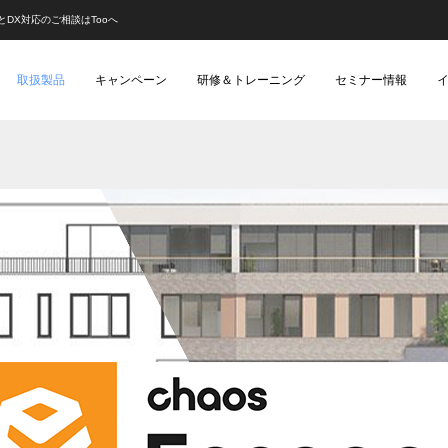
入とDX対応のご相談はTooへ
取扱製品
キャンペーン
研修＆トレーニング
セミナー情報
事例）
）
動画配信
ゲーム（レポート）
ゲーム制作・開発
建築（レポート）
映像
k CG Festa 2026
2025レポート | オリジナル短編ア
例]「ペンギン・ハイウェイ」スタ
Autodesk Flow Studio 個別デモ会
あにつく2025レポート | 『Blend
[外部事例]CGで戦車を描く！「