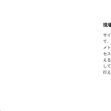
現
サイ
て、
メト
セス
える
して
行え
る