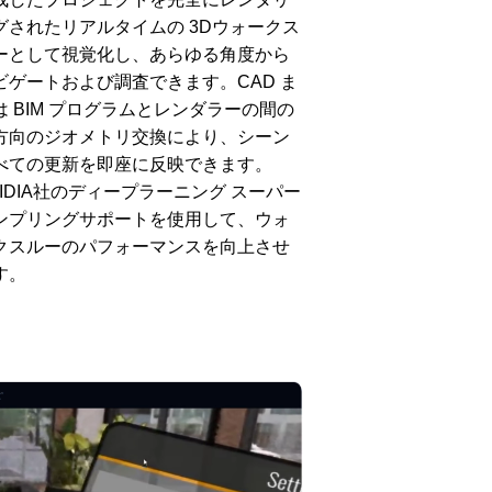
グされたリアルタイムの 3Dウォークス
ーとして視覚化し、あらゆる角度から
ビゲートおよび調査できます。CAD ま
は BIM プログラムとレンダラーの間の
方向のジオメトリ交換により、シーン
べての更新を即座に反映できます。
VIDIA社のディープラーニング スーパー
ソフト
ンプリングサポートを使用して、ウォ
アパレル業
クスルーのパフォーマンスを向上させ
できる未
す。