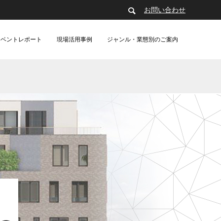
お問い合わせ
イベントレポート
現場活用事例
ジャンル・業態別のご案内
制作・動画配信（現場事例）
建築
製造（レポート）
アパレル（レポート）
製造
er』導入
ガールズ＆
群集シミュレーション徹底比較ウェビナー
あにつく2025レポート | TVアニメ
[外部事例]3DCGアニメーション制作用ス