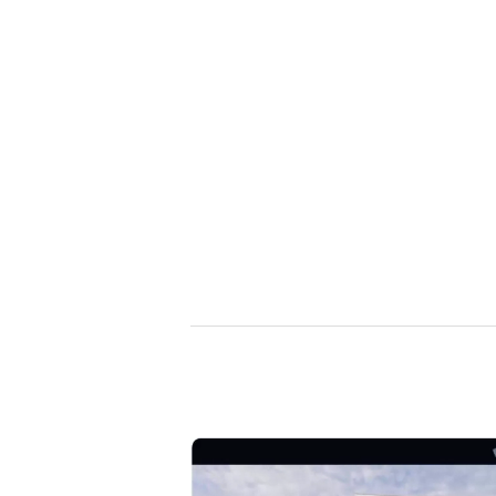
建築ビジュアライゼーションMeetUp第8弾
Kviz特別セミナー「Studio Tim Fuが語る、
【動画配信】
AIと建築デザインの未来」
Twinm
ションの
2025.06.10
2025.12.18
2021.05.1
Autodesk Fusion × Rhinoによる次世代デ
『MERCURY Entei Ryu造形作品集』発売
【動画】
『MERC
ザインワークフロー
記念セミナーレポート 第一部：造形思想に
ライズ-
記念セミ
基づく作品制作の舞台裏
ータを有
による作
2026.03.12
2026.01.20
2021.04.3
2026.01.2