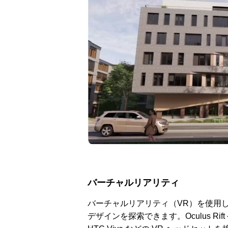
アニメーションによるリッチコンテンツで
KeySh
差別化を！ Character Creator/Mayaとの連
単EC活
携 – アパレル業界DXセミナーPart3「3Dで
Part2
2022.03.20
2022.03.2
実現できる未来」
バーチャルリアリティ
バーチャルリアリティ（VR）を使用
デザインを探索できます。Oculus Rift