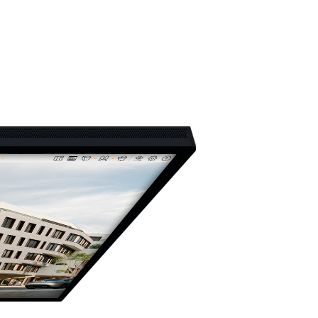
ェビナー
ナー –
3Dキャラクターにモーションをつけよう
東京ゲームショウ2022 出展レポート
第6弾
2021.04.23
2022.09.30