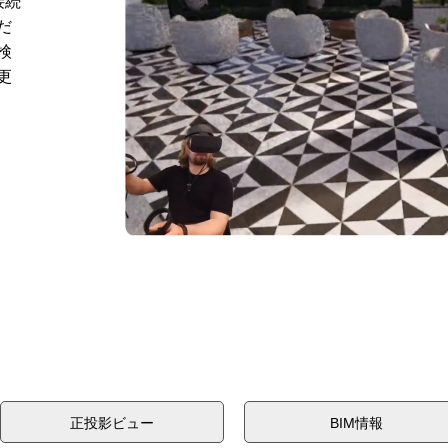
接続
だ
検
更
正投影ビュー
BIM情報