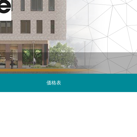
ら紐解く
監督・柳
『LAZARUS ラザロ』制作事例：Blender
トレージをDell EMC lsilonで全面刷新 性
ン）
で挑んだCGワークと画面作りの舞台裏
能・容量不足の解消と運用効率化に成功
2025.06.17
2026.01.20
2019.11.07
（MAPPA）
価格表
現場で考
ガールズ＆
群集シミュレーション徹底比較ウェビナー
【イベントレポート】オートデスク製品最
[外部事例]フラッグの新オフィス、映像コ
odesk
監督・柳
新情報と未来の制作環境 – Autodesk CG
ンテンツ制作専用の10GbEネットワークを
）
Festa 2026（オートデスク株式会社）
「M4300-96X」で構築 映像制作現場の
2025.06.17
2026.06.22
2019.10.07
「スピード感」を支えるネットギアの10ギ
ガスイッチ