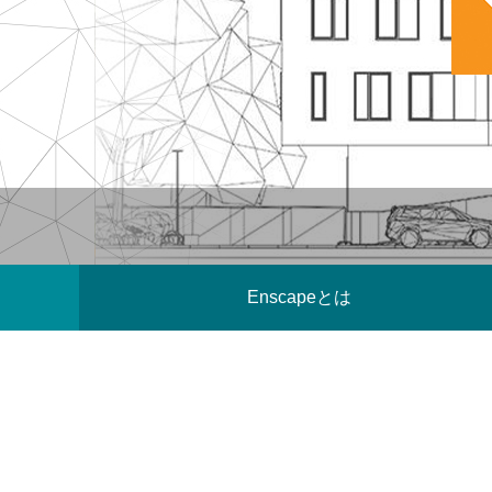
補改訂版』発売記念セミナー
ート講演会 〜就職をめざすあなたに届け
督ふたりが語る、誕生秘話とネコ表現のこ
ニメ『星
ジオコロ
る、”エフェクト表現”最前線～
だわり【インタビュー】
た企画と
た、“デ
2026.04.15
2026.01.26
2020.06.18
2026.03.2
2026.01.2
2018.08.1
ェ門）
Enscapeとは
アニマル・モデリング 動物造形解剖学 増
【イベントレポート】『機動戦士ガンダム
[外部事例]「泣きたい私は猫をかぶる」監
Autodes
【イベン
[外部事
補改訂版』発売記念セミナー
閃光のハサウェイ キルケーの魔女』 重厚
督ふたりが語る、誕生秘話とネコ表現のこ
ー30年
ジオコロ
な映像表現を支えた3DCG制作の舞台裏 –
だわり【インタビュー】
Autode
た、“デ
2026.04.15
2026.07.14
2020.06.18
2026.03.2
2026.07.1
2018.08.1
Autodesk CG Festa 2026
バーコネ