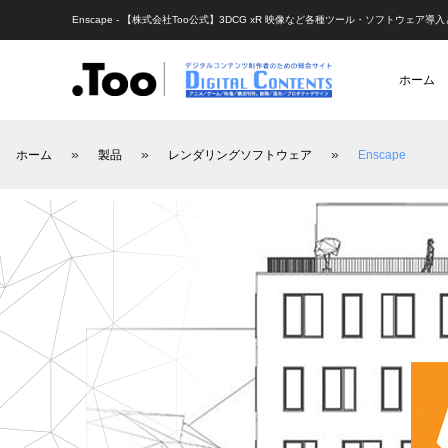
Enscape - 【株式会社Too公式】3DCG xR 映像など各種ツール・ソフトウェア導
ホーム
»
»
»
ホーム
製品
レンダリングソフトウェア
Enscape
アニメーション（レポート）
アニメーション制作
アニメーション制作（現場
映像動画配信（レポート
映像制作・
アニマル・モデリング 動物造形解剖学 増
あにつく2025レポート | オレンジ リクル
[外部事例]「泣きたい私は猫をかぶる」監
Autodes
あにつく
[外部事