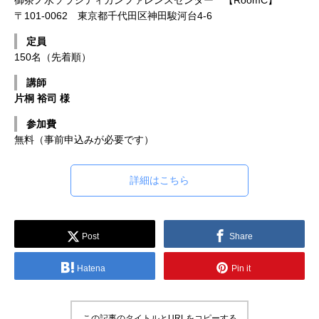
御茶ノ水ソラシティカンファレンスセンター 【RoomC】
建築ビジュアライゼーションMeetUp第8弾
Kviz特別セミナー「Studio Tim Fuが語る、
【動画配信】 Epic G
〒101-0062 東京都千代田区神田駿河台4-6
AIと建築デザインの未来」
Twinmotion 20
定員
ションのご紹介
2025.06.10
2025.12.18
2021.05.12
150名（先着順）
講師
片桐 裕司 様
参加費
無料（事前申込みが必要です）
詳細はこちら
Autodesk Fusion × Rhinoによる次世代デ
『MERCURY Entei Ryu造形作品集』発売
【動画】3ds Ma
『MERCURY Ent
Post
Share
ザインワークフロー
記念セミナーレポート 第一部：造形思想に
ライズ-プロダクト
記念セミナーレポート 
基づく作品制作の舞台裏
ータを有効活用しま
による作品添削指導
2026.03.12
2026.01.20
2021.04.30
2026.01.20
Hatena
Pin it
この記事のタイトルとURLをコピーする