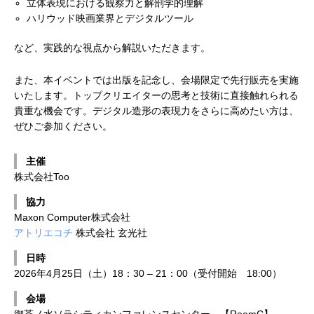
立体表現における観察力と解剖学的理解
ハリウッド映画業界とデジタルツール
など、実践的な視点から解説いただきます。
また、本イベントでは出版を記念し、会場限定で先行販売を実施
いたします。トップクリエイターの思考と技術に直接触れられる
アニマル・モデリング 動物造形解剖学 増
東京ゲームショウ 2025 出展レポート
Autodesk CG Festa
『ARMORED CORE V
貴重な機会です。デジタル造形の表現力をさらに高めたい方は、
補改訂版』発売記念セミナー
RUBICON』メイキ
ぜひご参加ください。
制作ワークフローセ
2026.04.15
2025.10.20
2026.03.25
2024.04.24
主催
株式会社Too
協力
Maxon Computer株式会社
アトリエコチ
株式会社 玄光社
日時
2026年4月25日（土）18：30 – 21：00（受付開始 18:00）
会場