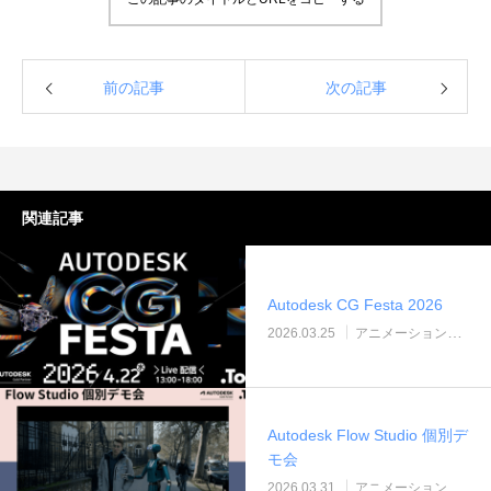
前の記事
次の記事
アニメーションによるリッチコンテンツで
KeyShot Webを
関連記事
差別化を！ Character Creator/Mayaとの連
単EC活用！ – ア
携 – アパレル業界DXセミナーPart3「3Dで
Part2「3Dで実現
2022.03.20
2022.03.20
実現できる未来」
Autodesk CG Festa 2026
2026.03.25
アニメーション（セミナー＆ウェビナー）
Autodesk Flow Studio 個別デ
モ会
2026.03.31
アニメーション（セミナー＆ウェビナー）