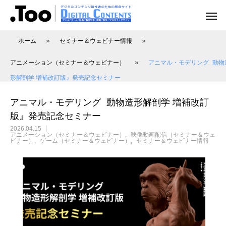
»
»
ホーム
セミナー＆ウェビナー情報
»
アニメーション（セミナー＆ウェビナー）
アニマル・モデリング 動物
形解剖学 増補改訂版』発売記念セミナー
アニメーション（レポート）
アニメーション制作
アニメーション制作（現場事例）
映像動画配信（レポート）
映像制作・動画配信
アニマル・モデリング 動物造形解剖学 増補改訂
版』発売記念セミナー
2026.04.15
アニメーション（セミナー＆ウェビナー）
映像動画配信（セミナー＆ウェ
ビナー）
ゲーム（セミナー＆ウェビナー）
セミナー＆ウェビナー情報
アニマル・モデリング 動物造形解剖学 増
あにつく2025レポート | オレンジ リクル
[外部事例]「泣きたい私は猫をかぶる」監
Autodesk CG Festa
あにつく2025レポー
[外部事例]「ペンギ