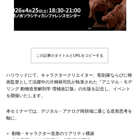
補改訂版』発売記念セミナー
ート講演会 〜就職をめざすあなたに届け
督ふたりが語る、誕生秘話とネコ表現のこ
ニメ『星の子どもと
ジオコロリド初とな
る、”エフェクト表現”最前線～
だわり【インタビュー】
た企画と世界観のつ
た、“デジタル作画”
2026.04.15
2026.01.26
2020.06.18
2026.03.25
2026.01.21
2018.08.17
ェ門）
この記事のタイトルとURLをコピーする
ハリウッドにて、キャラクタークリエイター、彫刻家ならびに映
画監督として活躍中の片桐裕司氏が執筆された『アニマル・モデ
アニマル・モデリング 動物造形解剖学 増
【イベントレポート】『機動戦士ガンダム
[外部事例]「泣きたい私は猫をかぶる」監
Autodesk CG Festa
【イベントレポート
[外部事例]「ペンギ
リング 動物造形解剖学 増補改訂版』の出版を記念し、イベント
を開催いたします。
補改訂版』発売記念セミナー
閃光のハサウェイ キルケーの魔女』 重厚
督ふたりが語る、誕生秘話とネコ表現のこ
ー30年の歩みと新た
ジオコロリド初とな
な映像表現を支えた3DCG制作の舞台裏 –
だわり【インタビュー】
Autodesk CG Fe
た、“デジタル作画”
2026.04.15
2026.07.14
2020.06.18
2026.03.25
2026.07.13
2018.08.17
本セミナーでは、デジタル・アナログ両領域に通じる造形思考を
Autodesk CG Festa 2026
バーコネクトツー）
軸に、
動物・キャラクター造形のリアリティ構築