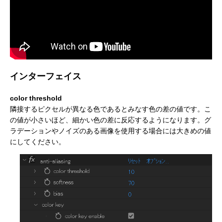
インターフェイス
アニメーションによるリッチコンテンツで
KeyShot Webを
color threshold
差別化を！ Character Creator/Mayaとの連
単EC活用！ – ア
隣接するピクセルが異なる色であるとみなす色の差の値です。こ
携 – アパレル業界DXセミナーPart3「3Dで
Part2「3Dで実現
2022.03.20
2022.03.20
の値が小さいほど、細かい色の差に反応するようになります。グ
実現できる未来」
ラデーションやノイズのある画像を使用する場合には大きめの値
にしてください。