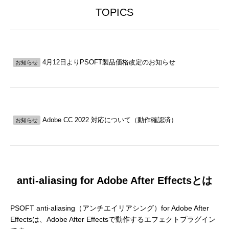
補改訂版』発売記念セミナー
ート講演会 〜就職をめざすあなたに届け
督ふたりが語る、誕生秘話とネコ表現のこ
ニメ『星の子どもと
ジオコロリド初とな
TOPICS
る、”エフェクト表現”最前線～
だわり【インタビュー】
た企画と世界観のつ
た、“デジタル作画”
2026.04.15
2026.01.26
2020.06.18
2026.03.25
2026.01.21
2018.08.17
ェ門）
4月12日よりPSOFT製品価格改定のお知らせ
お知らせ
Adobe CC 2022 対応について（動作確認済）
お知らせ
アニマル・モデリング 動物造形解剖学 増
【イベントレポート】『機動戦士ガンダム
[外部事例]「泣きたい私は猫をかぶる」監
Autodesk CG Festa
【イベントレポート
[外部事例]「ペンギ
補改訂版』発売記念セミナー
閃光のハサウェイ キルケーの魔女』 重厚
督ふたりが語る、誕生秘話とネコ表現のこ
ー30年の歩みと新た
ジオコロリド初とな
な映像表現を支えた3DCG制作の舞台裏 –
だわり【インタビュー】
Autodesk CG Fe
た、“デジタル作画”
2026.04.15
2026.07.14
2020.06.18
2026.03.25
2026.07.13
2018.08.17
anti-aliasing for Adobe After Effectsとは
Autodesk CG Festa 2026
バーコネクトツー）
PSOFT anti-aliasing（アンチエイリアシング）for Adobe After
Effectsは、Adobe After Effectsで動作するエフェクトプラグイン