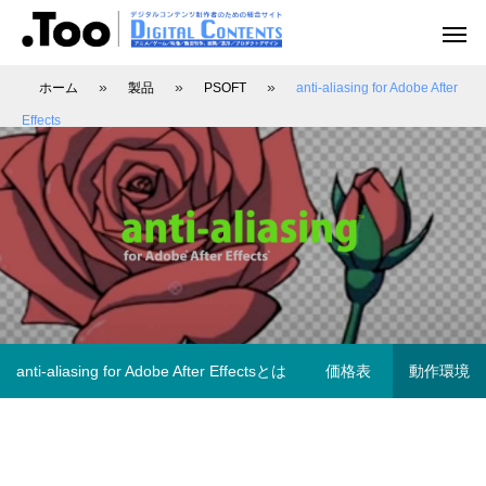
»
»
»
ホーム
製品
PSOFT
anti-aliasing for Adobe After
Effects
アニメーション（レポート）
アニメーション制作
アニメーション制作（現場事例）
映像動画配信（レポート）
映像制作・動画配信
anti-aliasing for Adobe After Effectsとは
価格表
動作環境
アニマル・モデリング 動物造形解剖学 増
あにつく2025レポート | オレンジ リクル
[外部事例]「泣きたい私は猫をかぶる」監
Autodesk CG Festa
あにつく2025レポー
[外部事例]「ペンギ