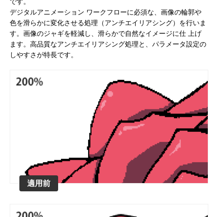
です。
デジタルアニメーション ワークフローに必須な、画像の輪郭や
色を滑らかに変化させる処理（アンチエイリアシング）を行いま
す。画像のジャギを軽減し、滑らかで自然なイメージに仕 上げ
ます。高品質なアンチエイリアシング処理と、パラメータ設定の
しやすさが特長です。
アニマル・モデリング 動物造形解剖学 増
東京ゲームショウ 2025 出展レポート
Autodesk CG Festa
『ARMORED CORE V
補改訂版』発売記念セミナー
RUBICON』メイキ
制作ワークフローセ
2026.04.15
2025.10.20
2026.03.25
2024.04.24
適用前