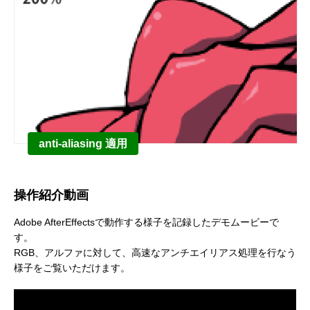
建築ビジュアライゼーションMeetUp第8弾
Kviz特別セミナー「Studio Tim Fuが語る、
【動画配信】 Epic G
AIと建築デザインの未来」
Twinmotion 20
ションのご紹介
2025.06.10
2025.12.18
2021.05.12
anti-aliasing 適用
操作紹介動画
Autodesk Fusion × Rhinoによる次世代デ
『MERCURY Entei Ryu造形作品集』発売
【動画】3ds Ma
『MERCURY Ent
Adobe AfterEffectsで動作する様子を記録したデモムービーで
ザインワークフロー
記念セミナーレポート 第一部：造形思想に
ライズ-プロダクト
記念セミナーレポート 
す。
RGB、アルファに対して、高速なアンチエイリアス処理を行なう
基づく作品制作の舞台裏
ータを有効活用しま
による作品添削指導
2026.03.12
2026.01.20
2021.04.30
2026.01.20
様子をご覧いただけます。