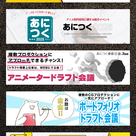
建築ビジュアライゼーションMeetUp第8弾
Kviz特別セミナー「Studio Tim Fuが語る、
【動画配信】 Epic G
AIと建築デザインの未来」
Twinmotion 20
ションのご紹介
2025.06.10
2025.12.18
2021.05.12
Autodesk Fusion × Rhinoによる次世代デ
『MERCURY Entei Ryu造形作品集』発売
【動画】3ds Ma
『MERCURY Ent
ザインワークフロー
記念セミナーレポート 第一部：造形思想に
ライズ-プロダクト
記念セミナーレポート 
基づく作品制作の舞台裏
ータを有効活用しま
による作品添削指導
2026.03.12
2026.01.20
2021.04.30
2026.01.20