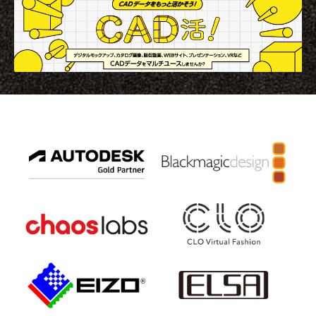
アニメーションによるリッチコンテンツで
KeyShot Webを
差別化を！ Character Creator/Mayaとの連
単EC活用！ – ア
携 – アパレル業界DXセミナーPart3「3Dで
Part2「3Dで実現
2022.03.20
2022.03.20
実現できる未来」