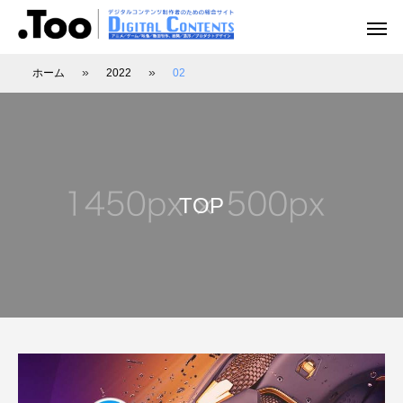
»
»
ホーム
2022
02
アニメーション（レポート）
アニメーション制作
アニメーション制作（現場事例）
映像動画配信（レポート）
映像制作・動画配信
TOP
アニマル・モデリング 動物造形解剖学 増
あにつく2025レポート | オレンジ リクル
[外部事例]「泣きたい私は猫をかぶる」監
Autodesk CG Festa
あにつく2025レポー
[外部事例]「ペンギ