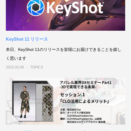
補改訂版』発売記念セミナー
ート講演会 〜就職をめざすあなたに届け
督ふたりが語る、誕生秘話とネコ表現のこ
ニメ『星の子どもと
ジオコロリド初とな
る、”エフェクト表現”最前線～
だわり【インタビュー】
た企画と世界観のつ
た、“デジタル作画”
2026.04.15
2026.01.26
2020.06.18
2026.03.25
2026.01.21
2018.08.17
ェ門）
KeyShot 11 リリース
本日、KeyShot 11のリリースを皆様にお届けできることを嬉し
く思います
2022.02.09
TOPICS
アニマル・モデリング 動物造形解剖学 増
【イベントレポート】『機動戦士ガンダム
[外部事例]「泣きたい私は猫をかぶる」監
Autodesk CG Festa
【イベントレポート
[外部事例]「ペンギ
補改訂版』発売記念セミナー
閃光のハサウェイ キルケーの魔女』 重厚
督ふたりが語る、誕生秘話とネコ表現のこ
ー30年の歩みと新た
ジオコロリド初とな
な映像表現を支えた3DCG制作の舞台裏 –
だわり【インタビュー】
Autodesk CG Fe
た、“デジタル作画”
2026.04.15
2026.07.14
2020.06.18
2026.03.25
2026.07.13
2018.08.17
Autodesk CG Festa 2026
バーコネクトツー）