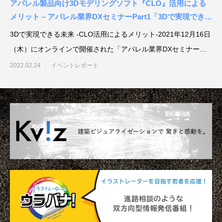
アパレル製品向け3Dモデリングソフト『CLO』活用による
メリット – アパレル業界DXセミナーPart1「3Dで実現できる
未来」
3Dで実現できる未来 -CLO活用によるメリット-2021年12月16日
（木）にオンラインで開催された「アパレル業界DXセミナー
Part
2022.02.24
イベントレポート
アニマル・モデリング 動物造形解剖学 増
東京ゲームショウ 2025 出展レポート
Autodesk CG Festa
『ARMORED CORE V
補改訂版』発売記念セミナー
RUBICON』メイキ
制作ワークフローセ
2026.04.15
2025.10.20
2026.03.25
2024.04.24