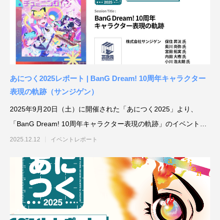
あにつく2025レポート | BanG Dream! 10周年キャラクター
アニメーションによるリッチコンテンツで
KeyShot Webを
表現の軌跡（サンジゲン）
差別化を！ Character Creator/Mayaとの連
単EC活用！ – ア
2025年9月20日（土）に開催された「あにつく2025」より、
携 – アパレル業界DXセミナーPart3「3Dで
Part2「3Dで実現
2022.03.20
2022.03.20
「BanG Dream! 10周年キャラクター表現の軌跡」のイベント内
実現できる未来」
容をご
2025.12.12
イベントレポート