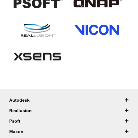
+
Autodesk
+
Reallusion
+
Psoft
+
Maxon