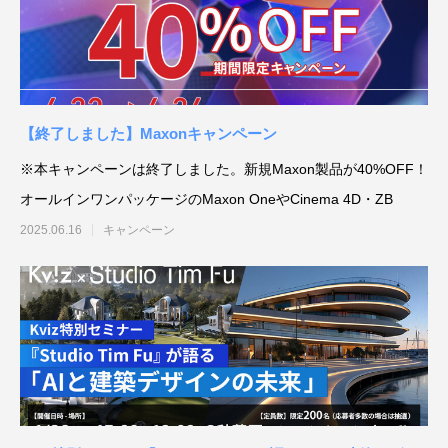
補改訂版』発売記念セミナー
ート講演会 〜就職をめざすあなたに届け
督ふたりが語る、誕生秘話とネコ表現のこ
ニメ『星の子どもと
ジオコロリド初とな
る、”エフェクト表現”最前線～
だわり【インタビュー】
た企画と世界観のつ
た、“デジタル作画”
2026.04.15
2026.01.26
2020.06.18
2026.03.25
2026.01.21
2018.08.17
ェ門）
【終了しました】Maxonキャンペーン
※本キャンペーンは終了しました。新規Maxon製品が40%OFF！
オールインワンパッケージのMaxon OneやCinema 4D・ZB
2025.06.16
キャンペーン
アニマル・モデリング 動物造形解剖学 増
【イベントレポート】『機動戦士ガンダム
[外部事例]「泣きたい私は猫をかぶる」監
Autodesk CG Festa
【イベントレポート
[外部事例]「ペンギ
補改訂版』発売記念セミナー
閃光のハサウェイ キルケーの魔女』 重厚
督ふたりが語る、誕生秘話とネコ表現のこ
ー30年の歩みと新た
ジオコロリド初とな
な映像表現を支えた3DCG制作の舞台裏 –
だわり【インタビュー】
Autodesk CG Fe
た、“デジタル作画”
2026.04.15
2026.07.14
2020.06.18
2026.03.25
2026.07.13
2018.08.17
Autodesk CG Festa 2026
バーコネクトツー）