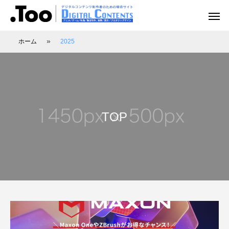
»
ホーム
2025
アニメーション（レポート）
アニメーション制作
アニメーション制作（現場事例）
映像動画配信（レポート）
映像制作・動画配信
TOP
アニマル・モデリング 動物造形解剖学 増
あにつく2025レポート | オレンジ リクル
[外部事例]「泣きたい私は猫をかぶる」監
Autodesk CG Festa
あにつく2025レポー
[外部事例]「ペンギ