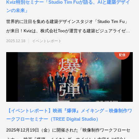
Kviz特別セミナー「Studio Tim Fuが語る、AIと建築デザイ
ンの未来」
世界的に注目を集める建築デザインスタジオ「Studio Tim Fu」
が来日！Kvizは、株式会社Tooが運営する建築ビジュアライゼー
シ
2025.12.18
イベントレポート
アニマル・モデリング 動物造形解剖学 増
東京ゲームショウ 2025 出展レポート
Autodesk CG Festa
『ARMORED CORE V
補改訂版』発売記念セミナー
RUBICON』メイキ
制作ワークフローセ
2026.04.15
2025.10.20
2026.03.25
2024.04.24
【イベントレポート】映画『爆弾』メイキング – 映像制作ワ
ークフローセミナー（TREE Digital Studio）
2025年12月19日（金）に開催された「映像制作ワークフローセ