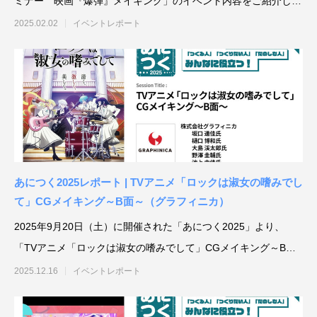
ミナー 映画『爆弾』メイキング」のイベント内容をご紹介しま
建築ビジュアライゼーションMeetUp第8弾
Kviz特別セミナー「Studio Tim Fuが語る、
【動画配信】 Epic G
す。セッション
AIと建築デザインの未来」
Twinmotion 20
2025.02.02
イベントレポート
ションのご紹介
2025.06.10
2025.12.18
2021.05.12
あにつく2025レポート | TVアニメ「ロックは淑女の嗜みでし
て」CGメイキング～B面～（グラフィニカ）
Autodesk Fusion × Rhinoによる次世代デ
『MERCURY Entei Ryu造形作品集』発売
【動画】3ds Ma
『MERCURY Ent
2025年9月20日（土）に開催された「あにつく2025」より、
ザインワークフロー
記念セミナーレポート 第一部：造形思想に
ライズ-プロダクト
記念セミナーレポート 
「TVアニメ「ロックは淑女の嗜みでして」CGメイキング～B面
基づく作品制作の舞台裏
ータを有効活用しま
による作品添削指導
2026.03.12
2026.01.20
2021.04.30
2026.01.20
～」のイベント内
2025.12.16
イベントレポート