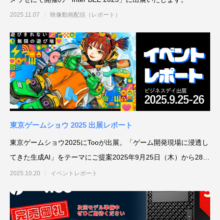
2025.11.07
映像動画配信（レポート）
東京ゲームショウ 2025 出展レポート
東京ゲームショウ2025にTooが出展。「ゲーム開発現場に浸透し
てきた生成AI」をテーマにご提案2025年9月25日（木）から28日
（日
2025.10.20
イベントレポート