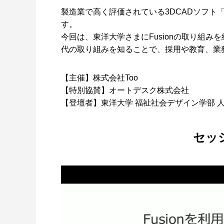
製造業で高く評価されている3DCADソフト「
す。
今回は、東洋大学さまにFusionの取り組
代の取り組みを知ることで、採用や教育、業
【主催】株式会社Too
アニメーションによるリッチコンテンツで
KeySh
【特別協賛】オートデスク株式会社
差別化を！ Character Creator/Mayaとの連
単EC活
【登壇者】東洋大学 福祉社会デザイン学部 
携 – アパレル業界DXセミナーPart3「3Dで
Part2
2022.03.20
2022.03.2
実現できる未来」
セッ