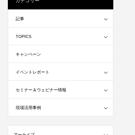
カテゴリー
ス オンラ
記事
TOPICS
キャンペーン
イベントレポート
セミナー＆ウェビナー情報
 オンライ
品集』発売
【動画配信】3ds Max 体験コース オンラ
Session01. Fusionを利用したデザイン教
立体造形と
インウェビナー
育事例紹介 – Fusion × ふゅ〜じょん 2025
現場活用事例
質疑応答
セミナーレポート
2020.01.31
2025.06.23
アーカイブ