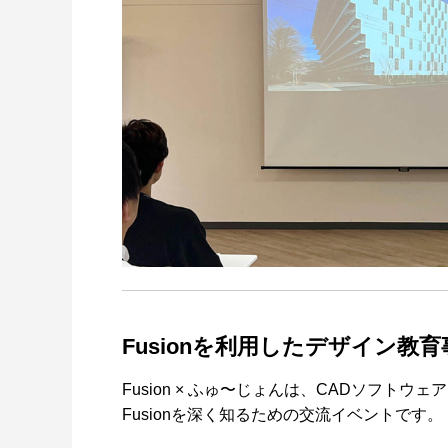
建築ビジュアライゼーションMeetUp第8弾
Kviz特別セミナー「Studio Tim Fuが語る、
【動画配信】
AIと建築デザインの未来」
Twinm
ションの
2025.06.10
2025.12.18
2021.05.1
Autodesk Fusion × Rhinoによる次世代デ
『MERCURY Entei Ryu造形作品集』発売
【動画】
『MERC
Fusionを利用したデザイン教
ザインワークフロー
記念セミナーレポート 第一部：造形思想に
ライズ-
記念セミ
基づく作品制作の舞台裏
ータを有
による作
2026.03.12
2026.01.20
2021.04.3
2026.01.2
Fusion × ふゅ〜じょんは、CADソフトウ
Fusionを深く知るための交流イベントです。