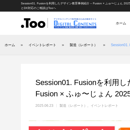
Session01. Fusionを利用したデザイン教育事例紹介 – Fusion × ふゅ〜じょ
とDX対応のご相談はTooへ
ホーム
»
»
»
ホーム
イベントレポート
製造（レポート）
Session0
アニメーション（レポート）
アニメーション制作
アニメーション制作（現場
映像動画配信（レポート
映像制作・
Session01. Fusion
Fusion × ふゅ〜じょん 2
2025.06.23
製造（レポート）
イベントレポート
アニマル・モデリング 動物造形解剖学 増
あにつく2025レポート | オレンジ リクル
[外部事例]「泣きたい私は猫をかぶる」監
Autodes
あにつく
[外部事