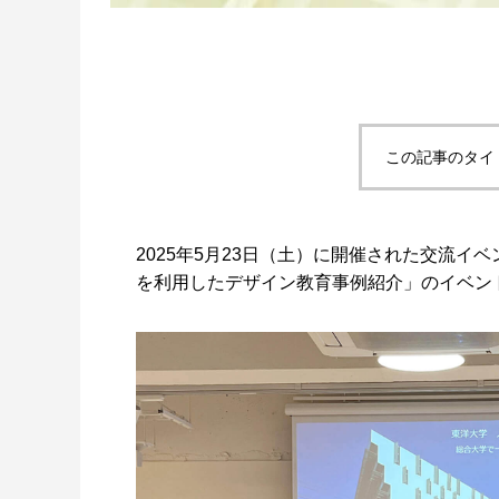
この記事のタイ
アニマル・モデリング 動物造形解剖学 増
東京ゲームショウ 2025 出展レポート
Autodes
『ARMOR
補改訂版』発売記念セミナー
RUBIC
制作ワー
2026.04.15
2025.10.20
2026.03.2
2024.04.2
2025年5月23日（土）に開催された交流イベント「
を利用したデザイン教育事例紹介」のイベン