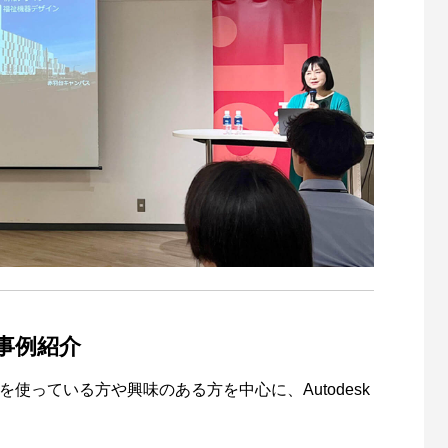
 Epic Games Japanが語る
【動画配信】3ds Max 体験コー
otion 2021とAEC分野向けソリュー
インウェビナー
ご紹介
2
2020.01.31
3ds Maxによるデザインビジュア
URY Entei Ryu造形作品集』発売
【動画配信】Maya 体験コース
『MERCURY Entei Ryu造形作
育事例紹介
プロダクトデザインの3Dモデルデ
ナーレポート 第二部：Entei先生
ンウェビナー
記念セミナーレポート 第三部：
効活用しませんか？
品添削指導
他ジャンルのコラボレーション・
0
0
2021.04.21
2026.01.20
ェアを使っている方や興味のある方を中心に、Autodesk