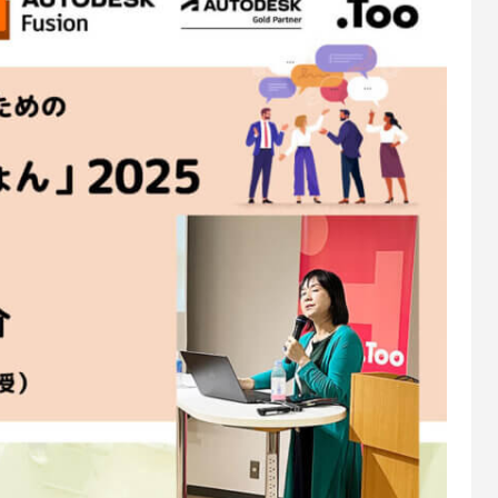
の子どもとはじまりの樹』に込め
リド初となる長編制作で見えてき
への挑戦『パチスロ東京喰種』か
パンツァー 劇場版」の挑戦 3D
世界観のつくり方（株式会社武右
ジタル作画”の課題と未来
ルック開発講座（サブリメイショ
野啓一郎インタビュー［前編］
5
1
7
2026.03.31
2026.01.21
2016.03.09
k CG Festa 2026
トレポート】サイバーコネクトツ
例]「ペンギン・ハイウェイ」スタ
Autodesk Flow Studio 個別デモ会
【イベントレポート】映像制作の
[外部事例]CGで戦車を描く！「
の歩みと新たな挑戦について –
リド初となる長編制作で見えてき
える、3DCGと生成AIの連携 – Aut
パンツァー 劇場版」の挑戦 3D
sk CG Festa 2026（株式会社サイ
ジタル作画”の課題と未来
CG Festa 2026（株式会社VONS
野啓一郎インタビュー［前編］
5
3
7
2026.03.31
2026.06.22
2016.03.09
クトツー）