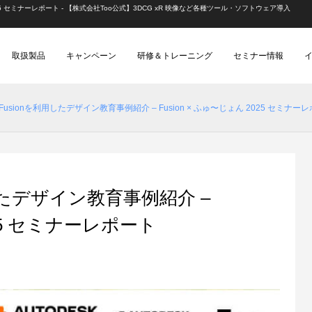
ん 2025 セミナーレポート - 【株式会社Too公式】3DCG xR 映像など各種ツール・ソフトウェア導入
取扱製品
キャンペーン
研修＆トレーニング
セミナー情報
1. Fusionを利用したデザイン教育事例紹介 – Fusion × ふゅ〜じょん 2025 セミナー
事例）
）
動画配信
ゲーム（レポート）
ゲーム制作・開発
建築（レポート）
映像
を利用したデザイン教育事例紹介 –
025 セミナーレポート
k CG Festa 2026
2025レポート | オリジナル短編ア
例]「ペンギン・ハイウェイ」スタ
Autodesk Flow Studio 個別デモ会
あにつく2025レポート | 『Blend
[外部事例]CGで戦車を描く！「