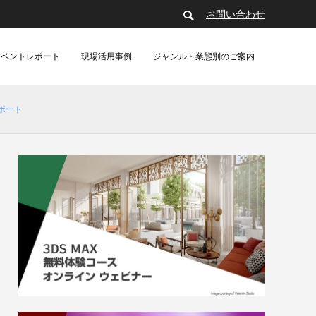
お問い合わせ
イベントレポート
現場活用事例
ジャンル・業態別のご案内
レポート
制作・動画配信（現場事例）
建築
製造（レポート）
アパレル（レポート）
製造
er』導入
ガールズ＆
群集シミュレーション徹底比較ウェビナー
あにつく2025レポート | TVアニメ
[外部事例]3DCGアニメーション制作用ス