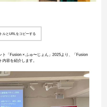
トルとURLをコピーする
k CG Festa 2026
ED CORE VI FIRES OF
群集シミュレーション徹底比較ウ
『プロジェクト暁』メイキングセミ
ON』メイキングセミナー – ゲーム
ゲーム制作ワークフローセミナー
クフローセミナー第7弾
5
4
2025.06.17
2024.01.18
Fusion × ふゅ〜じょん」2025より、「Fusion
ト内容を紹介します。