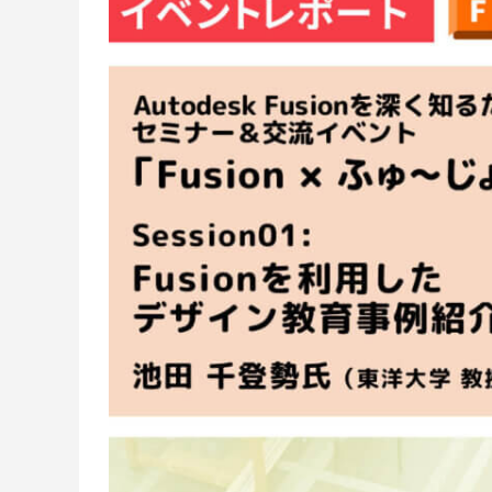
補改訂版』発売記念セミナー
ート講演会 〜就職をめざすあなたに届け
督ふたりが語る、誕生秘話とネコ表現のこ
ニメ『星
ジオコロ
る、”エフェクト表現”最前線～
だわり【インタビュー】
た企画と
た、“デ
2026.04.15
2026.01.26
2020.06.18
2026.03.2
2026.01.2
2018.08.1
ェ門）
アニマル・モデリング 動物造形解剖学 増
【イベントレポート】『機動戦士ガンダム
[外部事例]「泣きたい私は猫をかぶる」監
Autodes
【イベン
[外部事
補改訂版』発売記念セミナー
閃光のハサウェイ キルケーの魔女』 重厚
督ふたりが語る、誕生秘話とネコ表現のこ
ー30年
ジオコロ
な映像表現を支えた3DCG制作の舞台裏 –
だわり【インタビュー】
Autode
た、“デ
2026.04.15
2026.07.14
2020.06.18
2026.03.2
2026.07.1
2018.08.1
Autodesk CG Festa 2026
バーコネ