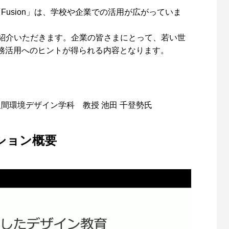
Fusion」は、学校や企業での活用が広がっていま
みを紹介いただきます。企業の皆さまにとって、若い世
務活用へのヒントが得られる内容となります。
ot Webを用いた服飾CADデータの簡
アパレル製品向け3Dモデリング
用！ – アパレル業界DXセミナー
『CLO』活用によるメリット – 
人間環境デザイン学科 教授 池田 千登勢氏
「3Dで実現できる未来」
界DXセミナーPart1「3Dで実現
0
2022.02.24
来」
ション概要