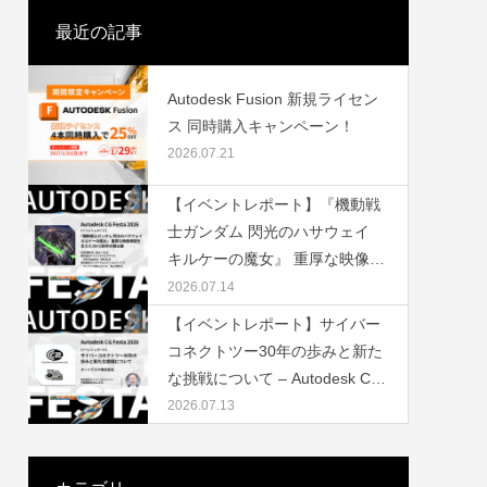
最近の記事
Autodesk Fusion 新規ライセン
ス 同時購入キャンペーン！
2026.07.21
ェビナー
ナー –
3Dキャラクターにモーションをつけよう
東京ゲームショウ2022 出展レポート
第6弾
【イベントレポート】『機動戦
2021.04.23
2022.09.30
士ガンダム 閃光のハサウェイ
キルケーの魔女』 重厚な映像表
現を支えた3DCG制作の舞台裏
2026.07.14
– Autodesk CG Festa 2026
【イベントレポート】サイバー
コネクトツー30年の歩みと新た
な挑戦について – Autodesk CG
Festa 2026（株式会社サイバー
2026.07.13
コネクトツー）