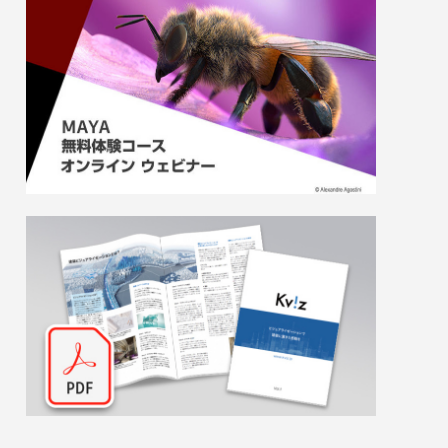
ら紐解く
監督・柳
『LAZARUS ラザロ』制作事例：Blender
トレージをDell EMC lsilonで全面刷新 性
ン）
で挑んだCGワークと画面作りの舞台裏
能・容量不足の解消と運用効率化に成功
2025.06.17
2026.01.20
2019.11.07
（MAPPA）
現場で考
ガールズ＆
群集シミュレーション徹底比較ウェビナー
【イベントレポート】オートデスク製品最
[外部事例]フラッグの新オフィス、映像コ
odesk
監督・柳
新情報と未来の制作環境 – Autodesk CG
ンテンツ制作専用の10GbEネットワークを
）
Festa 2026（オートデスク株式会社）
「M4300-96X」で構築 映像制作現場の
2025.06.17
2026.06.22
2019.10.07
「スピード感」を支えるネットギアの10ギ
ガスイッチ