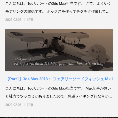
こんにちは、Tooサポートの3ds Max担当です。 さて、ようやく
モデリングの開始です。 ボックスを作ってチクチク作業しても
よ
2023.02.06
記事
【Part1】3ds Max 2013： フェアリーソードフィッシュ Mk.I
こんにちは、Tooサポートの3ds Max担当です。 Max記事が無い
と社内でツッコミがありましたので、急遽メイキング的な何かを
投下し
2023.02.06
記事