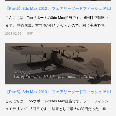
【Part6】3ds Max 2013： フェアリーソードフィッシュ Mk.I
こんにちは、Tooサポートの3ds Max担当です。 6回目で御座い
ます。 垂直尾翼と方向舵が何とかなったので、同じ手法で他の
翼
2023.02.06
記事
【Part5】3ds Max 2013： フェアリーソードフィッシュ Mk.I
こんにちは、Tooサポートの3ds Max担当です。ソードフィッシ
ュモデリング、5回目です。 結果として最大の関門だった、垂直