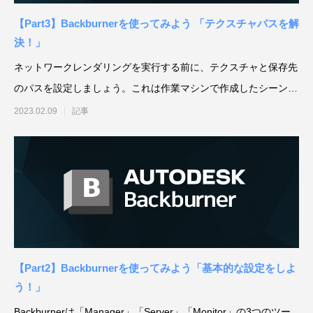
【Part3】Backburnerを使ってみよう 「テクスチャパスを解
決！」
ネットワークレンダリングを実行する前に、テクスチャと保存先
のパスを設定しましょう。これは作業マシンで作成したシーン
アニマル・モデリング 動物造形解剖学 増
東京ゲームショウ 2025 出展レポート
Autodesk CG Festa
『ARMORED CORE V
で、テクスチャもレ
2023.02.09
記事
補改訂版』発売記念セミナー
RUBICON』メイキ
制作ワークフローセ
2026.04.15
2025.10.20
2026.03.25
2024.04.24
【Part2】Backburnerを使ってみよう「基本的な設定をしよ
う！」
Backburnerは「Manager」「Server」「Monitor」の3つのツー