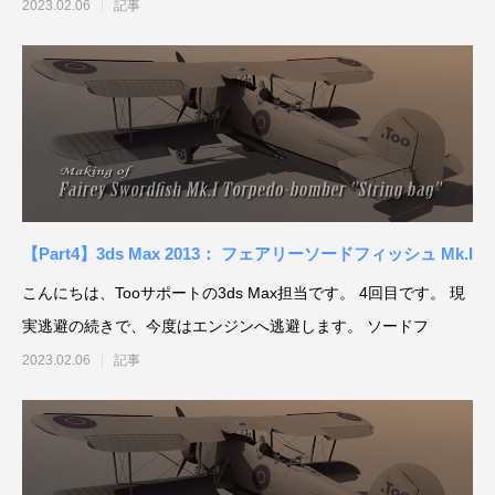
尾翼（
2023.02.06
記事
【Part4】3ds Max 2013： フェアリーソードフィッシュ Mk.I
こんにちは、Tooサポートの3ds Max担当です。 4回目です。 現
実逃避の続きで、今度はエンジンへ逃避します。 ソードフ
2023.02.06
記事