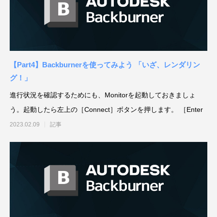
補改訂版』発売記念セミナー
ート講演会 〜就職をめざすあなたに届け
督ふたりが語る、誕生秘話とネコ表現のこ
ニメ『星の子どもと
ジオコロリド初とな
る、”エフェクト表現”最前線～
だわり【インタビュー】
た企画と世界観のつ
た、“デジタル作画”
2026.04.15
2026.01.26
2020.06.18
2026.03.25
2026.01.21
2018.08.17
ェ門）
【Part4】Backburnerを使ってみよう 「いざ、レンダリン
グ！」
進行状況を確認するためにも、Monitorを起動しておきましょ
う。起動したら左上の［Connect］ボタンを押します。 ［Enter
2023.02.09
記事
アニマル・モデリング 動物造形解剖学 増
【イベントレポート】『機動戦士ガンダム
[外部事例]「泣きたい私は猫をかぶる」監
Autodesk CG Festa
【イベントレポート
[外部事例]「ペンギ
補改訂版』発売記念セミナー
閃光のハサウェイ キルケーの魔女』 重厚
督ふたりが語る、誕生秘話とネコ表現のこ
ー30年の歩みと新た
ジオコロリド初とな
な映像表現を支えた3DCG制作の舞台裏 –
だわり【インタビュー】
Autodesk CG Fe
た、“デジタル作画”
2026.04.15
2026.07.14
2020.06.18
2026.03.25
2026.07.13
2018.08.17
Autodesk CG Festa 2026
バーコネクトツー）