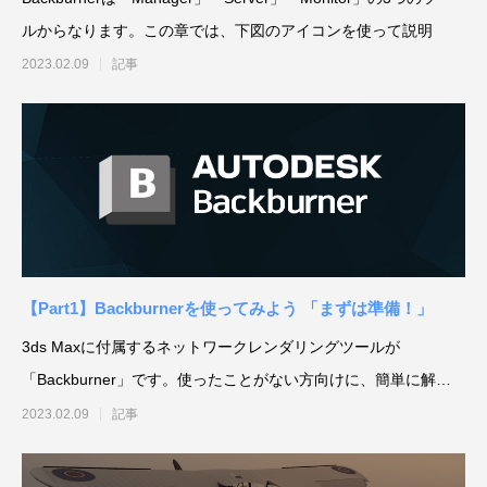
建築ビジュアライゼーションMeetUp第8弾
Kviz特別セミナー「Studio Tim Fuが語る、
【動画配信】 Epic G
ルからなります。この章では、下図のアイコンを使って説明
AIと建築デザインの未来」
Twinmotion 20
2023.02.09
記事
ションのご紹介
2025.06.10
2025.12.18
2021.05.12
【Part1】Backburnerを使ってみよう 「まずは準備！」
Autodesk Fusion × Rhinoによる次世代デ
『MERCURY Entei Ryu造形作品集』発売
【動画】3ds Ma
『MERCURY Ent
3ds Maxに付属するネットワークレンダリングツールが
ザインワークフロー
記念セミナーレポート 第一部：造形思想に
ライズ-プロダクト
記念セミナーレポート 
「Backburner」です。使ったことがない方向けに、簡単に解説
基づく作品制作の舞台裏
ータを有効活用しま
による作品添削指導
2026.03.12
2026.01.20
2021.04.30
2026.01.20
してみます。こ
2023.02.09
記事