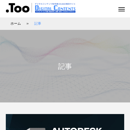
»
ホーム
記事
アニメーション（レポート）
アニメーション制作
アニメーション制作（現場事例）
映像動画配信（レポート）
映像制作・動画配信
記事
アニマル・モデリング 動物造形解剖学 増
あにつく2025レポート | オレンジ リクル
[外部事例]「泣きたい私は猫をかぶる」監
Autodesk CG Festa
あにつく2025レポー
[外部事例]「ペンギ