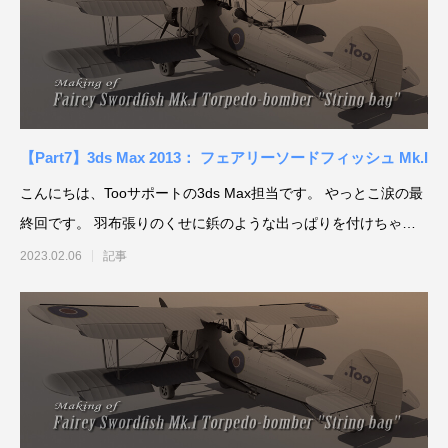
【Part7】3ds Max 2013： フェアリーソードフィッシュ Mk.I
アニメーションによるリッチコンテンツで
KeyShot Webを
こんにちは、Tooサポートの3ds Max担当です。 やっとこ涙の最
差別化を！ Character Creator/Mayaとの連
単EC活用！ – ア
終回です。 羽布張りのくせに鋲のような出っぱりを付けちゃっ
携 – アパレル業界DXセミナーPart3「3Dで
Part2「3Dで実現
2022.03.20
2022.03.20
て
2023.02.06
記事
実現できる未来」