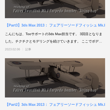
【Part3】3ds Max 2013： フェアリーソードフィッシュ Mk.I
こんにちは、Tooサポートの3ds Max担当です。 3回目となりま
した。チクチクとモデリングを続けていきます。 ここでボディ
をポリ
2023.02.06
記事
【Part2】3ds Max 2013： フェアリーソードフィッシュ Mk.I