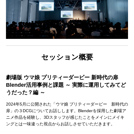
アニマル・モデリング 動物造形解剖学 増
東京ゲームショウ 2025 出展レポート
Autodesk CG Festa
『ARMORED CORE V
補改訂版』発売記念セミナー
RUBICON』メイキ
セッション概要
制作ワークフローセ
2026.04.15
2025.10.20
2026.03.25
2024.04.24
劇場版 ウマ娘 プリティーダービー 新時代の扉
Blender活用事例と課題 ～ 実際に運用してみてど
うだった？編 ～
2024年5月に公開された「ウマ娘 プリティーダービー 新時代の
扉」の３DCGについてお話しします。Blenderを採用した劇場ア
ニメ作品を経験し、3Dスタッフが感じたことをメインにメイキ
ングとは一味違った視点からお話しさせていただきます。