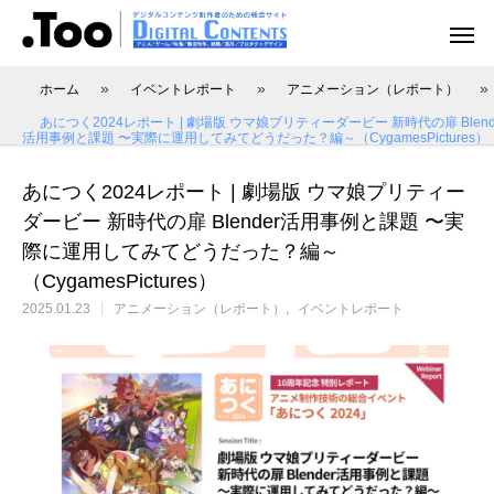
»
»
»
ホーム
イベントレポート
アニメーション（レポート）
あにつく2024レポート | 劇場版 ウマ娘プリティーダービー 新時代の扉 Blend
活用事例と課題 〜実際に運用してみてどうだった？編～（CygamesPictures）
あにつく2024レポート | 劇場版 ウマ娘プリティー
アニメーション（レポート）
アニメーション制作
アニメーション制作（現場事例）
映像動画配信（レポート）
映像制作・動画配信
ダービー 新時代の扉 Blender活用事例と課題 〜実
際に運用してみてどうだった？編～
（CygamesPictures）
2025.01.23
アニメーション（レポート）
イベントレポート
アニマル・モデリング 動物造形解剖学 増
あにつく2025レポート | オレンジ リクル
[外部事例]「泣きたい私は猫をかぶる」監
Autodesk CG Festa
あにつく2025レポー
[外部事例]「ペンギ