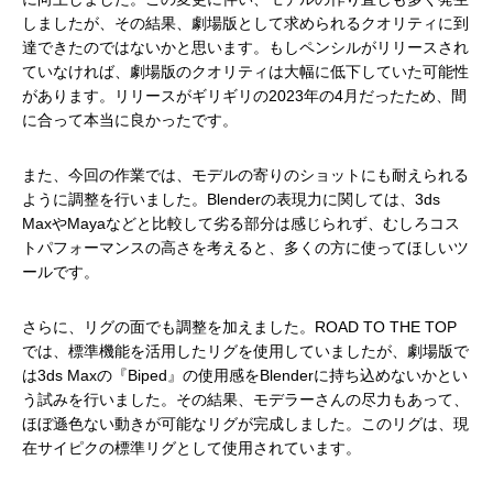
しましたが、その結果、劇場版として求められるクオリティに到
達できたのではないかと思います。もしペンシルがリリースされ
ていなければ、劇場版のクオリティは大幅に低下していた可能性
があります。リリースがギリギリの2023年の4月だったため、間
に合って本当に良かったです。
また、今回の作業では、モデルの寄りのショットにも耐えられる
ように調整を行いました。Blenderの表現力に関しては、3ds
MaxやMayaなどと比較して劣る部分は感じられず、むしろコス
トパフォーマンスの高さを考えると、多くの方に使ってほしいツ
ールです。
さらに、リグの面でも調整を加えました。ROAD TO THE TOP
では、標準機能を活用したリグを使用していましたが、劇場版で
は3ds Maxの『Biped』の使用感をBlenderに持ち込めないかとい
う試みを行いました。その結果、モデラーさんの尽力もあって、
ほぼ遜色ない動きが可能なリグが完成しました。このリグは、現
在サイピクの標準リグとして使用されています。