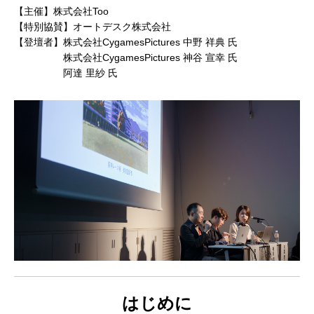
建築ビジュアライゼーションMeetUp第8弾
Kviz特別セミナー「Studio Tim Fuが語る、
【動画配信】 Epic G
【主催】株式会社Too
AIと建築デザインの未来」
Twinmotion 20
【特別協賛】オートデスク株式会社
【登壇者】株式会社CygamesPictures 中野 祥典 氏
ションのご紹介
2025.06.10
2025.12.18
2021.05.12
株式会社CygamesPictures 神谷 宣幸 氏
阿達 里紗 氏
Autodesk Fusion × Rhinoによる次世代デ
『MERCURY Entei Ryu造形作品集』発売
【動画】3ds Ma
『MERCURY Ent
ザインワークフロー
記念セミナーレポート 第一部：造形思想に
ライズ-プロダクト
記念セミナーレポート 
基づく作品制作の舞台裏
ータを有効活用しま
による作品添削指導
2026.03.12
2026.01.20
2021.04.30
2026.01.20
はじめに