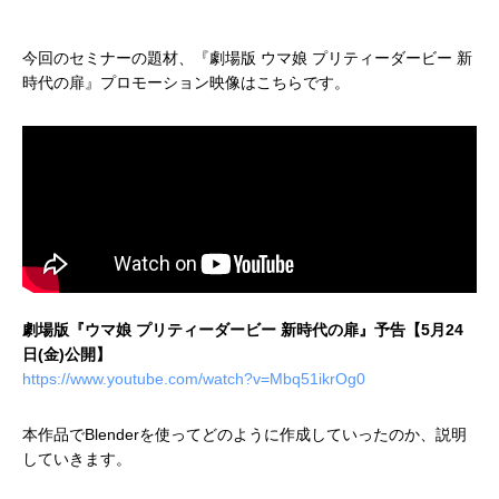
今回のセミナーの題材、『劇場版 ウマ娘 プリティーダービー 新
時代の扉』プロモーション映像はこちらです。
アニメーションによるリッチコンテンツで
KeyShot Webを
差別化を！ Character Creator/Mayaとの連
単EC活用！ – ア
携 – アパレル業界DXセミナーPart3「3Dで
Part2「3Dで実現
2022.03.20
2022.03.20
実現できる未来」
劇場版『ウマ娘 プリティーダービー 新時代の扉』予告【5月24
日(金)公開】
https://www.youtube.com/watch?v=Mbq51ikrOg0
本作品でBlenderを使ってどのように作成していったのか、説明
していきます。