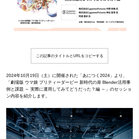
補改訂版』発売記念セミナー
ート講演会 〜就職をめざすあなたに届け
督ふたりが語る、誕生秘話とネコ表現のこ
ニメ『星の子どもと
ジオコロリド初とな
る、”エフェクト表現”最前線～
だわり【インタビュー】
た企画と世界観のつ
た、“デジタル作画”
2026.04.15
2026.01.26
2020.06.18
2026.03.25
2026.01.21
2018.08.17
ェ門）
この記事のタイトルとURLをコピーする
2024年10月19日（土）に開催された「あにつく2024」より、
「劇場版 ウマ娘 プリティーダービー 新時代の扉 Blender活用事
アニマル・モデリング 動物造形解剖学 増
【イベントレポート】『機動戦士ガンダム
[外部事例]「泣きたい私は猫をかぶる」監
Autodesk CG Festa
【イベントレポート
[外部事例]「ペンギ
例と課題 ～ 実際に運用してみてどうだった？編 ～」のセッショ
ン内容を紹介します。
補改訂版』発売記念セミナー
閃光のハサウェイ キルケーの魔女』 重厚
督ふたりが語る、誕生秘話とネコ表現のこ
ー30年の歩みと新た
ジオコロリド初とな
な映像表現を支えた3DCG制作の舞台裏 –
だわり【インタビュー】
Autodesk CG Fe
た、“デジタル作画”
2026.04.15
2026.07.14
2020.06.18
2026.03.25
2026.07.13
2018.08.17
Autodesk CG Festa 2026
バーコネクトツー）