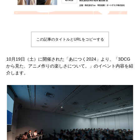
補改訂版』発売記念セミナー
ート講演会 〜就職をめざすあなたに届け
督ふたりが語る、誕生秘話とネコ表現のこ
ニメ『星の子どもと
ジオコロリド初とな
る、”エフェクト表現”最前線～
だわり【インタビュー】
た企画と世界観のつ
た、“デジタル作画”
2026.04.15
2026.01.26
2020.06.18
2026.03.25
2026.01.21
2018.08.17
ェ門）
この記事のタイトルとURLをコピーする
10月19日（土）に開催された「あにつく2024」より、「3DCG
から見た、アニメ作りの楽しさについて。」のイベント内容を紹
介します。
アニマル・モデリング 動物造形解剖学 増
【イベントレポート】『機動戦士ガンダム
[外部事例]「泣きたい私は猫をかぶる」監
Autodesk CG Festa
【イベントレポート
[外部事例]「ペンギ
補改訂版』発売記念セミナー
閃光のハサウェイ キルケーの魔女』 重厚
督ふたりが語る、誕生秘話とネコ表現のこ
ー30年の歩みと新た
ジオコロリド初とな
な映像表現を支えた3DCG制作の舞台裏 –
だわり【インタビュー】
Autodesk CG Fe
た、“デジタル作画”
2026.04.15
2026.07.14
2020.06.18
2026.03.25
2026.07.13
2018.08.17
Autodesk CG Festa 2026
バーコネクトツー）