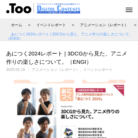
»
»
»
ホーム
イベントレポート
アニメーション（レポート）
あにつく2024レポート | 3DCGから見た、アニメ作りの楽しさについて。
（ENGI）
あにつく2024レポート | 3DCGから見た、アニメ
アニメーション（レポート）
アニメーション制作
アニメーション制作（現場事例）
映像動画配信（レポート）
映像制作・動画配信
作りの楽しさについて。（ENGI）
2025.01.16
アニメーション（レポート）
イベントレポート
アニマル・モデリング 動物造形解剖学 増
あにつく2025レポート | オレンジ リクル
[外部事例]「泣きたい私は猫をかぶる」監
Autodesk CG Festa
あにつく2025レポー
[外部事例]「ペンギ