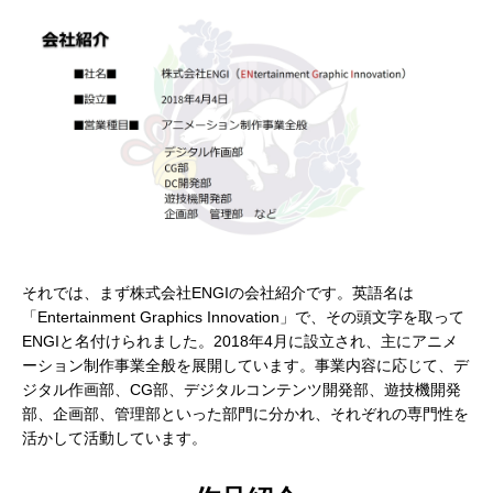
アニメーションによるリッチコンテンツで
KeyShot Webを
差別化を！ Character Creator/Mayaとの連
単EC活用！ – ア
携 – アパレル業界DXセミナーPart3「3Dで
Part2「3Dで実現
2022.03.20
2022.03.20
実現できる未来」
それでは、まず株式会社ENGIの会社紹介です。英語名は
「Entertainment Graphics Innovation」で、その頭文字を取って
ENGIと名付けられました。2018年4月に設立され、主にアニメ
ーション制作事業全般を展開しています。事業内容に応じて、デ
ジタル作画部、CG部、デジタルコンテンツ開発部、遊技機開発
部、企画部、管理部といった部門に分かれ、それぞれの専門性を
活かして活動しています。