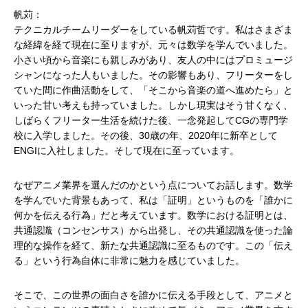
帆苅：
テクニカルチームリーダーをしている帆苅哲です。私はさまざま
な経緯を経て現在に至りますが、元々は数学を学んでいました。
小さい頃から音楽にも親しみがあり、友人の中にはプロミュージ
シャンになった人もいました。その影響もあり、フリーターをし
ていた間に作曲活動をして、「そこから音楽の道へ進めたら」と
いった甘い考えも持っていました。しかし現実はそう甘くなく、
しばらくフリーター生活を続けた後、一念発起してCGの専門学
校に入学しました。その後、30歳の年、2020年に新卒として
ENGIに入社しました。そして現在に至っています。
なぜアニメ業界を選んだのかという点についてお話します。数学
を学んでいた背景もあって、私は「証明」というものを「誰かに
何かを伝える行為」だと考えています。数学における証明とは、
共通認識（コンセンサス）から出発し、その共通認識を使った論
理的な操作を経て、新たな共通認識に至るものです。この「伝え
る」という行為自体に非常に魅力を感じていました。
そこで、この世界の面白さを誰かに伝える手段として、アニメと