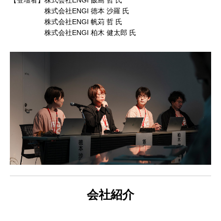
建築ビジュアライゼーションMeetUp第8弾
Kviz特別セミナー「Studio Tim Fuが語る、
【動画配信】 Epic G
株式会社ENGI 徳本 沙羅 氏
AIと建築デザインの未来」
Twinmotion 20
株式会社ENGI 帆苅 哲 氏
ションのご紹介
株式会社ENGI 柏木 健太郎 氏
2025.06.10
2025.12.18
2021.05.12
Autodesk Fusion × Rhinoによる次世代デ
『MERCURY Entei Ryu造形作品集』発売
【動画】3ds Ma
『MERCURY Ent
ザインワークフロー
記念セミナーレポート 第一部：造形思想に
ライズ-プロダクト
記念セミナーレポート 
基づく作品制作の舞台裏
ータを有効活用しま
による作品添削指導
2026.03.12
2026.01.20
2021.04.30
2026.01.20
会社紹介