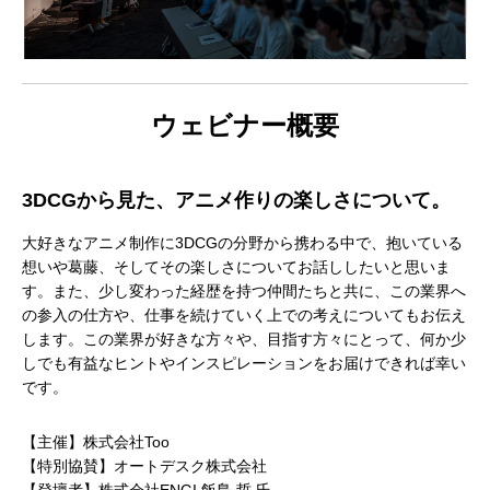
ウェビナー概要
アニマル・モデリング 動物造形解剖学 増
東京ゲームショウ 2025 出展レポート
Autodesk CG Festa
『ARMORED CORE V
補改訂版』発売記念セミナー
RUBICON』メイキ
3DCGから見た、アニメ作りの楽しさについて。
制作ワークフローセ
2026.04.15
2025.10.20
2026.03.25
2024.04.24
大好きなアニメ制作に3DCGの分野から携わる中で、抱いている
想いや葛藤、そしてその楽しさについてお話ししたいと思いま
す。また、少し変わった経歴を持つ仲間たちと共に、この業界へ
の参入の仕方や、仕事を続けていく上での考えについてもお伝え
します。この業界が好きな方々や、目指す方々にとって、何か少
しでも有益なヒントやインスピレーションをお届けできれば幸い
です。
【主催】株式会社Too
【特別協賛】オートデスク株式会社
【登壇者】株式会社ENGI 飯島 哲 氏